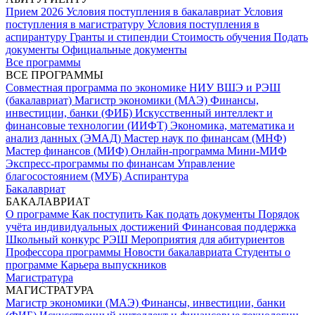
Прием 2026
Условия поступления в бакалавриат
Условия
поступления в магистратуру
Условия поступления в
аспирантуру
Гранты и стипендии
Стоимость обучения
Подать
документы
Официальные документы
Все программы
ВСЕ ПРОГРАММЫ
Совместная программа по экономике НИУ ВШЭ и РЭШ
(бакалавриат)
Магистр экономики (МАЭ)
Финансы,
инвестиции, банки (ФИБ)
Искусственный интеллект и
финансовые технологии (ИИФТ)
Экономика, математика и
анализ данных (ЭМАД)
Мастер наук по финансам (МНФ)
Мастер финансов (МИФ)
Онлайн-программа Мини-МИФ
Экспресс-программы по финансам
Управление
благосостоянием (МУБ)
Аспирантура
Бакалавриат
БАКАЛАВРИАТ
О программе
Как поступить
Как подать документы
Порядок
учёта индивидуальных достижений
Финансовая поддержка
Школьный конкурс РЭШ
Мероприятия для абитуриентов
Профессора программы
Новости бакалавриата
Студенты о
программе
Карьера выпускников
Магистратура
МАГИСТРАТУРА
Магистр экономики (МАЭ)
Финансы, инвестиции, банки