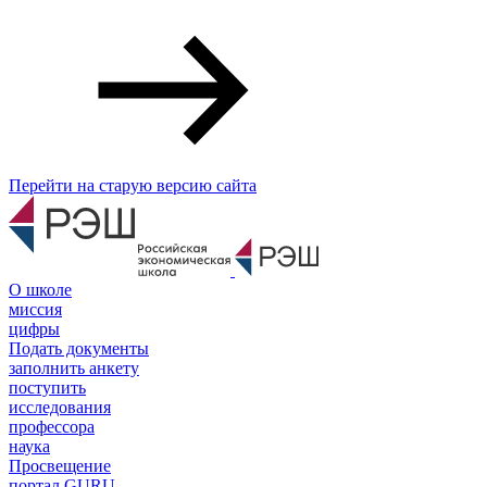
Перейти на старую версию сайта
О школе
миссия
цифры
Подать документы
заполнить анкету
поступить
исследования
профессора
наука
Просвещение
портал GURU