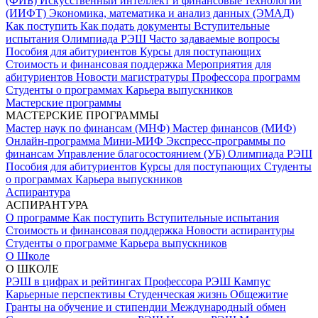
(ФИБ)
Искусственный интеллект и финансовые технологии
(ИИФТ)
Экономика, математика и анализ данных (ЭМАД)
Как поступить
Как подать документы
Вступительные
испытания
Олимпиада РЭШ
Часто задаваемые вопросы
Пособия для абитуриентов
Курсы для поступающих
Стоимость и финансовая поддержка
Мероприятия для
абитуриентов
Новости магистратуры
Профессора программ
Студенты о программах
Карьера выпускников
Мастерские программы
МАСТЕРСКИЕ ПРОГРАММЫ
Мастер наук по финансам (МНФ)
Мастер финансов (МИФ)
Онлайн-программа Мини-МИФ
Экспресс-программы по
финансам
Управление благосостоянием (УБ)
Олимпиада РЭШ
Пособия для абитуриентов
Курсы для поступающих
Студенты
о программах
Карьера выпускников
Аспирантура
АСПИРАНТУРА
О программе
Как поступить
Вступительные испытания
Стоимость и финансовая поддержка
Новости аспирантуры
Студенты о программе
Карьера выпускников
О Школе
О ШКОЛЕ
РЭШ в цифрах и рейтингах
Профессора РЭШ
Кампус
Карьерные перспективы
Студенческая жизнь
Общежитие
Гранты на обучение и стипендии
Международный обмен