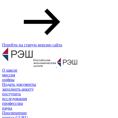
Перейти на старую версию сайта
О школе
миссия
цифры
Подать документы
заполнить анкету
поступить
исследования
профессора
наука
Просвещение
портал GURU