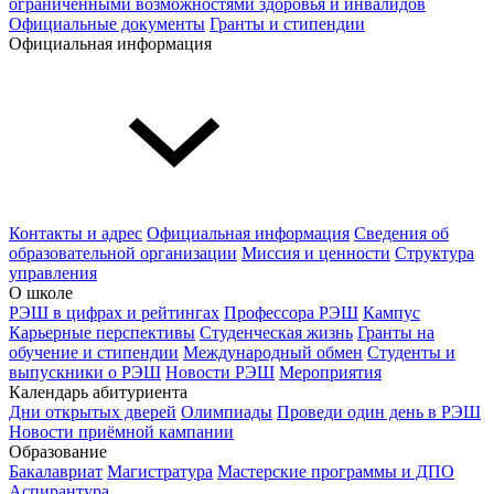
ограниченными возможностями здоровья и инвалидов
Официальные документы
Гранты и стипендии
Официальная информация
Контакты и адрес
Официальная информация
Сведения об
образовательной организации
Миссия и ценности
Структура
управления
О школе
РЭШ в цифрах и рейтингах
Профессора РЭШ
Кампус
Карьерные перспективы
Студенческая жизнь
Гранты на
обучение и стипендии
Международный обмен
Студенты и
выпускники о РЭШ
Новости РЭШ
Мероприятия
Календарь абитуриента
Дни открытых дверей
Олимпиады
Проведи один день в РЭШ
Новости приёмной кампании
Образование
Бакалавриат
Магистратура
Мастерские программы и ДПО
Аспирантура