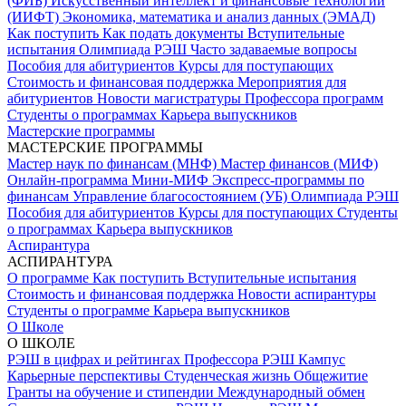
(ФИБ)
Искусственный интеллект и финансовые технологии
(ИИФТ)
Экономика, математика и анализ данных (ЭМАД)
Как поступить
Как подать документы
Вступительные
испытания
Олимпиада РЭШ
Часто задаваемые вопросы
Пособия для абитуриентов
Курсы для поступающих
Стоимость и финансовая поддержка
Мероприятия для
абитуриентов
Новости магистратуры
Профессора программ
Студенты о программах
Карьера выпускников
Мастерские программы
МАСТЕРСКИЕ ПРОГРАММЫ
Мастер наук по финансам (МНФ)
Мастер финансов (МИФ)
Онлайн-программа Мини-МИФ
Экспресс-программы по
финансам
Управление благосостоянием (УБ)
Олимпиада РЭШ
Пособия для абитуриентов
Курсы для поступающих
Студенты
о программах
Карьера выпускников
Аспирантура
АСПИРАНТУРА
О программе
Как поступить
Вступительные испытания
Стоимость и финансовая поддержка
Новости аспирантуры
Студенты о программе
Карьера выпускников
О Школе
О ШКОЛЕ
РЭШ в цифрах и рейтингах
Профессора РЭШ
Кампус
Карьерные перспективы
Студенческая жизнь
Общежитие
Гранты на обучение и стипендии
Международный обмен