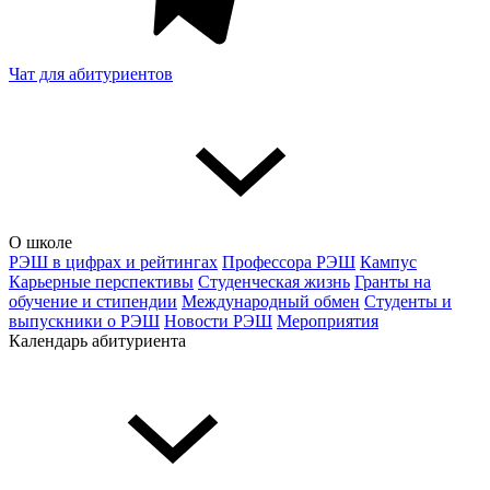
Чат для абитуриентов
О школе
РЭШ в цифрах и рейтингах
Профессора РЭШ
Кампус
Карьерные перспективы
Студенческая жизнь
Гранты на
обучение и стипендии
Международный обмен
Студенты и
выпускники о РЭШ
Новости РЭШ
Мероприятия
Календарь абитуриента