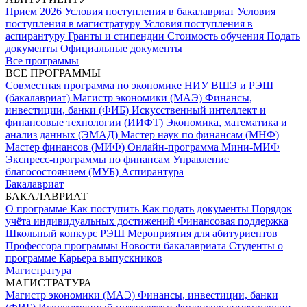
Прием 2026
Условия поступления в бакалавриат
Условия
поступления в магистратуру
Условия поступления в
аспирантуру
Гранты и стипендии
Стоимость обучения
Подать
документы
Официальные документы
Все программы
ВСЕ ПРОГРАММЫ
Совместная программа по экономике НИУ ВШЭ и РЭШ
(бакалавриат)
Магистр экономики (МАЭ)
Финансы,
инвестиции, банки (ФИБ)
Искусственный интеллект и
финансовые технологии (ИИФТ)
Экономика, математика и
анализ данных (ЭМАД)
Мастер наук по финансам (МНФ)
Мастер финансов (МИФ)
Онлайн-программа Мини-МИФ
Экспресс-программы по финансам
Управление
благосостоянием (МУБ)
Аспирантура
Бакалавриат
БАКАЛАВРИАТ
О программе
Как поступить
Как подать документы
Порядок
учёта индивидуальных достижений
Финансовая поддержка
Школьный конкурс РЭШ
Мероприятия для абитуриентов
Профессора программы
Новости бакалавриата
Студенты о
программе
Карьера выпускников
Магистратура
МАГИСТРАТУРА
Магистр экономики (МАЭ)
Финансы, инвестиции, банки