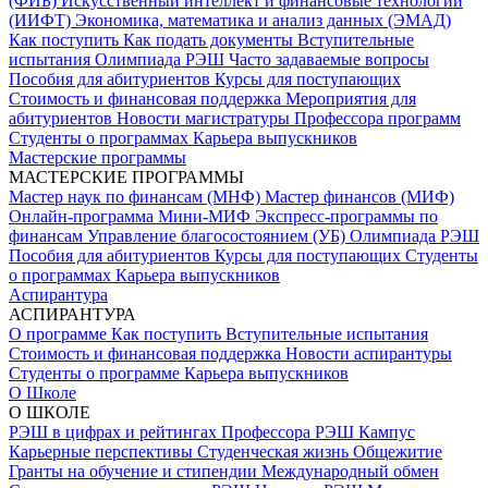
(ФИБ)
Искусственный интеллект и финансовые технологии
(ИИФТ)
Экономика, математика и анализ данных (ЭМАД)
Как поступить
Как подать документы
Вступительные
испытания
Олимпиада РЭШ
Часто задаваемые вопросы
Пособия для абитуриентов
Курсы для поступающих
Стоимость и финансовая поддержка
Мероприятия для
абитуриентов
Новости магистратуры
Профессора программ
Студенты о программах
Карьера выпускников
Мастерские программы
МАСТЕРСКИЕ ПРОГРАММЫ
Мастер наук по финансам (МНФ)
Мастер финансов (МИФ)
Онлайн-программа Мини-МИФ
Экспресс-программы по
финансам
Управление благосостоянием (УБ)
Олимпиада РЭШ
Пособия для абитуриентов
Курсы для поступающих
Студенты
о программах
Карьера выпускников
Аспирантура
АСПИРАНТУРА
О программе
Как поступить
Вступительные испытания
Стоимость и финансовая поддержка
Новости аспирантуры
Студенты о программе
Карьера выпускников
О Школе
О ШКОЛЕ
РЭШ в цифрах и рейтингах
Профессора РЭШ
Кампус
Карьерные перспективы
Студенческая жизнь
Общежитие
Гранты на обучение и стипендии
Международный обмен