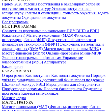
Прием 2026
Условия поступления в бакалавриат
Условия
поступления в магистратуру
Условия поступления в
аспирантуру
Гранты и стипендии
Стоимость обучения
Подать
документы
Официальные документы
Все программы
ВСЕ ПРОГРАММЫ
Совместная программа по экономике НИУ ВШЭ и РЭШ
(бакалавриат)
Магистр экономики (МАЭ)
Финансы,
инвестиции, банки (ФИБ)
Искусственный интеллект и
финансовые технологии (ИИФТ)
Экономика, математика и
анализ данных (ЭМАД)
Мастер наук по финансам (МНФ)
Мастер финансов (МИФ)
Онлайн-программа Мини-МИФ
Экспресс-программы по финансам
Управление
благосостоянием (МУБ)
Аспирантура
Бакалавриат
БАКАЛАВРИАТ
О программе
Как поступить
Как подать документы
Порядок
учёта индивидуальных достижений
Финансовая поддержка
Школьный конкурс РЭШ
Мероприятия для абитуриентов
Профессора программы
Новости бакалавриата
Студенты о
программе
Карьера выпускников
Магистратура
МАГИСТРАТУРА
Магистр экономики (МАЭ)
Финансы, инвестиции, банки