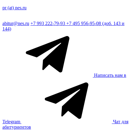
pr (at) nes.ru
abitur@nes.ru
+7 993 222-79-93
+7 495 956-95-08 (доб. 143 и
144)
Написать нам в
Telegram
Чат для
абитуриентов