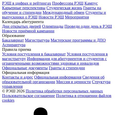
РЭШ в цифрах и рейтингах
Профессора РЭШ
Кампус
Карьерные перспективы
Студенческая жизнь
Гранты на
обучение и стипендии
Международный обмен
Студенты и
выпускники о РЭШ
Новости РЭШ
Мероприятия
Календарь абитуриента
Дни открытых дверей
Олимпиады
Проведи один день в РЭШ
Новости приёмной кампании
Образование
Бакалавриат
Магистратура
Мастерские программы и ДПО
Аспирантура
Правила приема
Условия поступления в бакалавриат
Условия поступления в
магистратуру
Информация для абитуриентов и студентов с
ограниченными возможностями здоровья и инвалидов
Официальные документы
Гранты и стипендии
Официальная информация
Контакты и адрес
Официальная информация
Сведения об
образовательной организации
Миссия и ценности
Структура
управления
© РЭШ 2026
Политика обработки персональных данных
Пользовательское соглашение
Политика в отношении файлов
cookies