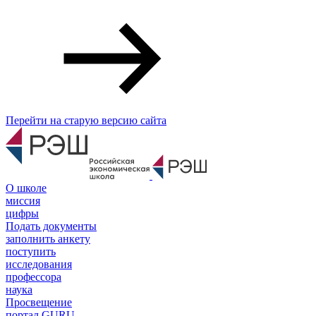
Перейти на старую версию сайта
О школе
миссия
цифры
Подать документы
заполнить анкету
поступить
исследования
профессора
наука
Просвещение
портал GURU