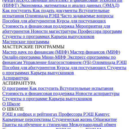
(ФИБ)
Искусственный интеллект и финансовые технологии
(ИИФТ)
Экономика, математика и анализ данных (ЭМАД)
Как поступить
Как подать документы
Вступительные
испытания
Олимпиада РЭШ
Часто задаваемые вопросы
Пособия для абитуриентов
Курсы для поступающих
Стоимость и финансовая поддержка
Мероприятия для
абитуриентов
Новости магистратуры
Профессора программ
Студенты о программах
Карьера выпускников
Мастерские программы
МАСТЕРСКИЕ ПРОГРАММЫ
Мастер наук по финансам (МНФ)
Мастер финансов (МИФ)
Онлайн-программа Мини-МИФ
Экспресс-программы по
финансам
Управление благосостоянием (УБ)
Олимпиада РЭШ
Пособия для абитуриентов
Курсы для поступающих
Студенты
о программах
Карьера выпускников
Аспирантура
АСПИРАНТУРА
О программе
Как поступить
Вступительные испытания
Стоимость и финансовая поддержка
Новости аспирантуры
Студенты о программе
Карьера выпускников
О Школе
О ШКОЛЕ
РЭШ в цифрах и рейтингах
Профессора РЭШ
Кампус
Карьерные перспективы
Студенческая жизнь
Общежитие
Гранты на обучение и стипендии
Международный обмен