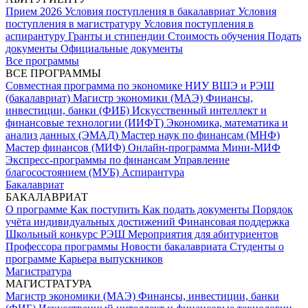
Прием 2026
Условия поступления в бакалавриат
Условия
поступления в магистратуру
Условия поступления в
аспирантуру
Гранты и стипендии
Стоимость обучения
Подать
документы
Официальные документы
Все программы
ВСЕ ПРОГРАММЫ
Совместная программа по экономике НИУ ВШЭ и РЭШ
(бакалавриат)
Магистр экономики (МАЭ)
Финансы,
инвестиции, банки (ФИБ)
Искусственный интеллект и
финансовые технологии (ИИФТ)
Экономика, математика и
анализ данных (ЭМАД)
Мастер наук по финансам (МНФ)
Мастер финансов (МИФ)
Онлайн-программа Мини-МИФ
Экспресс-программы по финансам
Управление
благосостоянием (МУБ)
Аспирантура
Бакалавриат
БАКАЛАВРИАТ
О программе
Как поступить
Как подать документы
Порядок
учёта индивидуальных достижений
Финансовая поддержка
Школьный конкурс РЭШ
Мероприятия для абитуриентов
Профессора программы
Новости бакалавриата
Студенты о
программе
Карьера выпускников
Магистратура
МАГИСТРАТУРА
Магистр экономики (МАЭ)
Финансы, инвестиции, банки