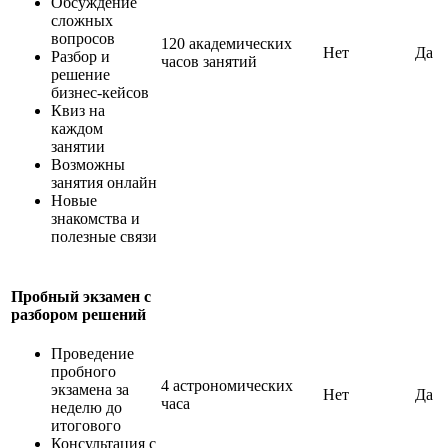
Обсуждение
сложных
вопросов
120 академических
Нет
Да
Разбор и
часов занятий
решение
бизнес-кейсов
Квиз на
каждом
занятии
Возможны
занятия онлайн
Новые
знакомства и
полезные связи
Пробный экзамен с
разбором решений
Проведение
пробного
4 астрономических
экзамена за
Нет
Да
часа
неделю до
итогового
Консультация с