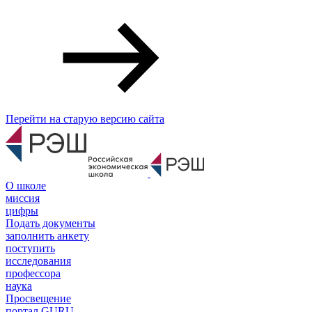
Перейти на старую версию сайта
О школе
миссия
цифры
Подать документы
заполнить анкету
поступить
исследования
профессора
наука
Просвещение
портал GURU