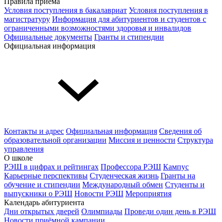
Правила приема
Условия поступления в бакалавриат
Условия поступления в
магистратуру
Информация для абитуриентов и студентов с
ограниченными возможностями здоровья и инвалидов
Официальные документы
Гранты и стипендии
Официальная информация
Контакты и адрес
Официальная информация
Сведения об
образовательной организации
Миссия и ценности
Структура
управления
О школе
РЭШ в цифрах и рейтингах
Профессора РЭШ
Кампус
Карьерные перспективы
Студенческая жизнь
Гранты на
обучение и стипендии
Международный обмен
Студенты и
выпускники о РЭШ
Новости РЭШ
Мероприятия
Календарь абитуриента
Дни открытых дверей
Олимпиады
Проведи один день в РЭШ
Новости приёмной кампании