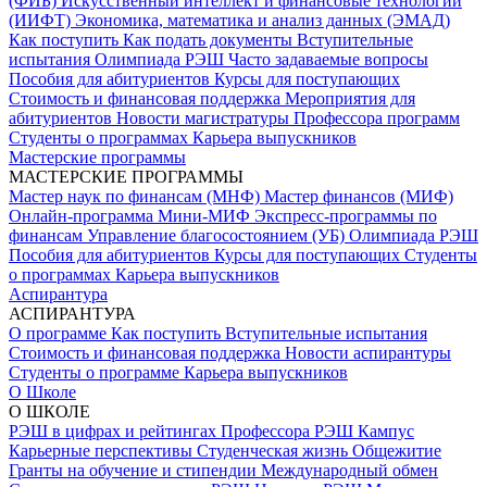
(ФИБ)
Искусственный интеллект и финансовые технологии
(ИИФТ)
Экономика, математика и анализ данных (ЭМАД)
Как поступить
Как подать документы
Вступительные
испытания
Олимпиада РЭШ
Часто задаваемые вопросы
Пособия для абитуриентов
Курсы для поступающих
Стоимость и финансовая поддержка
Мероприятия для
абитуриентов
Новости магистратуры
Профессора программ
Студенты о программах
Карьера выпускников
Мастерские программы
МАСТЕРСКИЕ ПРОГРАММЫ
Мастер наук по финансам (МНФ)
Мастер финансов (МИФ)
Онлайн-программа Мини-МИФ
Экспресс-программы по
финансам
Управление благосостоянием (УБ)
Олимпиада РЭШ
Пособия для абитуриентов
Курсы для поступающих
Студенты
о программах
Карьера выпускников
Аспирантура
АСПИРАНТУРА
О программе
Как поступить
Вступительные испытания
Стоимость и финансовая поддержка
Новости аспирантуры
Студенты о программе
Карьера выпускников
О Школе
О ШКОЛЕ
РЭШ в цифрах и рейтингах
Профессора РЭШ
Кампус
Карьерные перспективы
Студенческая жизнь
Общежитие
Гранты на обучение и стипендии
Международный обмен