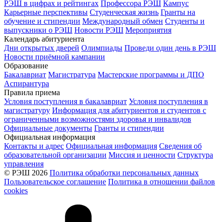
РЭШ в цифрах и рейтингах
Профессора РЭШ
Кампус
Карьерные перспективы
Студенческая жизнь
Гранты на
обучение и стипендии
Международный обмен
Студенты и
выпускники о РЭШ
Новости РЭШ
Мероприятия
Календарь абитуриента
Дни открытых дверей
Олимпиады
Проведи один день в РЭШ
Новости приёмной кампании
Образование
Бакалавриат
Магистратура
Мастерские программы и ДПО
Аспирантура
Правила приема
Условия поступления в бакалавриат
Условия поступления в
магистратуру
Информация для абитуриентов и студентов с
ограниченными возможностями здоровья и инвалидов
Официальные документы
Гранты и стипендии
Официальная информация
Контакты и адрес
Официальная информация
Сведения об
образовательной организации
Миссия и ценности
Структура
управления
© РЭШ 2026
Политика обработки персональных данных
Пользовательское соглашение
Политика в отношении файлов
cookies