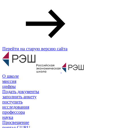
Перейти на старую версию сайта
О школе
миссия
цифры
Подать документы
заполнить анкету
поступить
исследования
профессора
наука
Просвещение
портал GURU