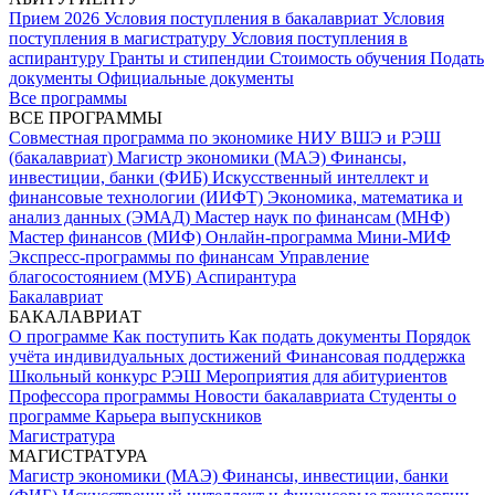
Прием 2026
Условия поступления в бакалавриат
Условия
поступления в магистратуру
Условия поступления в
аспирантуру
Гранты и стипендии
Стоимость обучения
Подать
документы
Официальные документы
Все программы
ВСЕ ПРОГРАММЫ
Совместная программа по экономике НИУ ВШЭ и РЭШ
(бакалавриат)
Магистр экономики (МАЭ)
Финансы,
инвестиции, банки (ФИБ)
Искусственный интеллект и
финансовые технологии (ИИФТ)
Экономика, математика и
анализ данных (ЭМАД)
Мастер наук по финансам (МНФ)
Мастер финансов (МИФ)
Онлайн-программа Мини-МИФ
Экспресс-программы по финансам
Управление
благосостоянием (МУБ)
Аспирантура
Бакалавриат
БАКАЛАВРИАТ
О программе
Как поступить
Как подать документы
Порядок
учёта индивидуальных достижений
Финансовая поддержка
Школьный конкурс РЭШ
Мероприятия для абитуриентов
Профессора программы
Новости бакалавриата
Студенты о
программе
Карьера выпускников
Магистратура
МАГИСТРАТУРА
Магистр экономики (МАЭ)
Финансы, инвестиции, банки