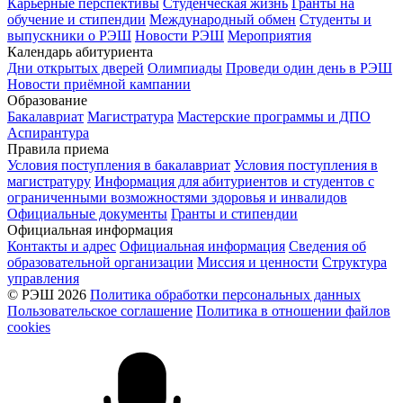
Карьерные перспективы
Студенческая жизнь
Гранты на
обучение и стипендии
Международный обмен
Студенты и
выпускники о РЭШ
Новости РЭШ
Мероприятия
Календарь абитуриента
Дни открытых дверей
Олимпиады
Проведи один день в РЭШ
Новости приёмной кампании
Образование
Бакалавриат
Магистратура
Мастерские программы и ДПО
Аспирантура
Правила приема
Условия поступления в бакалавриат
Условия поступления в
магистратуру
Информация для абитуриентов и студентов с
ограниченными возможностями здоровья и инвалидов
Официальные документы
Гранты и стипендии
Официальная информация
Контакты и адрес
Официальная информация
Сведения об
образовательной организации
Миссия и ценности
Структура
управления
© РЭШ 2026
Политика обработки персональных данных
Пользовательское соглашение
Политика в отношении файлов
cookies