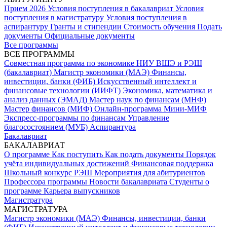
Прием 2026
Условия поступления в бакалавриат
Условия
поступления в магистратуру
Условия поступления в
аспирантуру
Гранты и стипендии
Стоимость обучения
Подать
документы
Официальные документы
Все программы
ВСЕ ПРОГРАММЫ
Совместная программа по экономике НИУ ВШЭ и РЭШ
(бакалавриат)
Магистр экономики (МАЭ)
Финансы,
инвестиции, банки (ФИБ)
Искусственный интеллект и
финансовые технологии (ИИФТ)
Экономика, математика и
анализ данных (ЭМАД)
Мастер наук по финансам (МНФ)
Мастер финансов (МИФ)
Онлайн-программа Мини-МИФ
Экспресс-программы по финансам
Управление
благосостоянием (МУБ)
Аспирантура
Бакалавриат
БАКАЛАВРИАТ
О программе
Как поступить
Как подать документы
Порядок
учёта индивидуальных достижений
Финансовая поддержка
Школьный конкурс РЭШ
Мероприятия для абитуриентов
Профессора программы
Новости бакалавриата
Студенты о
программе
Карьера выпускников
Магистратура
МАГИСТРАТУРА
Магистр экономики (МАЭ)
Финансы, инвестиции, банки