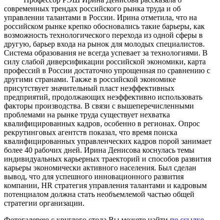
современных трендах российского рынка труда и об
управлении талантами в России. Ирина отметила, что на
российском рынке крепко обосновались такие барьеры, как
возможность технологического перехода из одной сферы в
другую, барьер входа на рынок для молодых специалистов.
Система образования не всегда успевает за технологиями. В
силу слабой диверсификации российской экономики, карта
профессий в России достаточно упрощенная по сравнению с
другими странами. Также в российской экономике
присутствует значительный пласт неэффективных
предприятий, продолжающих неэффективно использовать
факторы производства. В связи с вышеперечисленными
проблемами на рынке труда существует нехватка
квалифицированных кадров, особенно в регионах. Опрос
рекрутинговых агентств показал, что время поиска
квалифицированных управленческих кадров порой занимает
более 40 рабочих дней. Ирина Денисова коснулась темы
индивидуальных карьерных траекторий и способов развития
карьеры экономически активного населения. Был сделан
вывод, что для успешного инновационного развития
компании, HR стратегия управления талантами и кадровым
потенциалом должна стать необъемлемой частью общей
стратегии организации.
Фотогалерею с круглого стола Вы можете найти
по ссылке
.