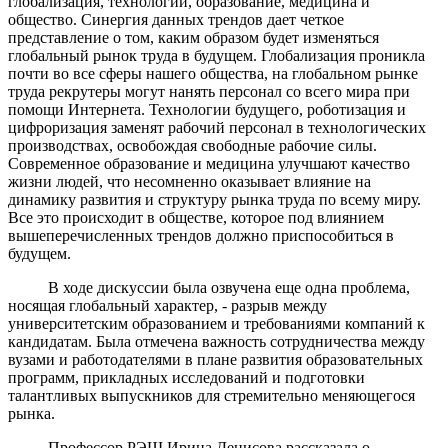
глобализация, технологии, образование, медицина и
общество. Синергия данных трендов дает четкое
представление о том, каким образом будет изменяться
глобальный рынок труда в будущем. Глобализация проникла
почти во все сферы нашего общества, на глобальном рынке
труда рекрутеры могут нанять персонал со всего мира при
помощи Интернета. Технологии будущего, роботизация и
цифроризация заменят рабочий персонал в технологических
производствах, освобождая свободные рабочие силы.
Современное образование и медицина улучшают качество
жизни людей, что несомненно оказывает влияние на
динамику развития и структуру рынка труда по всему миру.
Все это происходит в обществе, которое под влиянием
вышеперечисленных трендов должно приспособиться в
будущем.
В ходе дискуссии была озвучена еще одна проблема,
носящая глобальный характер, - разрыв между
университетским образованием и требованиями компаний к
кандидатам. Была отмечена важность сотрудничества между
вузами и работодателями в плане развития образовательных
программ, прикладных исследований и подготовки
талантливых выпускников для стремительно меняющегося
рынка.
Профессор РЭШ Ирина Денисова рассказала о