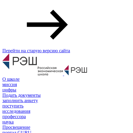
Перейти на старую версию сайта
О школе
миссия
цифры
Подать документы
заполнить анкету
поступить
исследования
профессора
наука
Просвещение
портал GURU