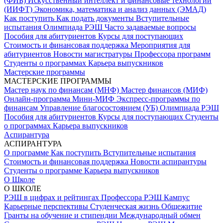
(ФИБ)
Искусственный интеллект и финансовые технологии
(ИИФТ)
Экономика, математика и анализ данных (ЭМАД)
Как поступить
Как подать документы
Вступительные
испытания
Олимпиада РЭШ
Часто задаваемые вопросы
Пособия для абитуриентов
Курсы для поступающих
Стоимость и финансовая поддержка
Мероприятия для
абитуриентов
Новости магистратуры
Профессора программ
Студенты о программах
Карьера выпускников
Мастерские программы
МАСТЕРСКИЕ ПРОГРАММЫ
Мастер наук по финансам (МНФ)
Мастер финансов (МИФ)
Онлайн-программа Мини-МИФ
Экспресс-программы по
финансам
Управление благосостоянием (УБ)
Олимпиада РЭШ
Пособия для абитуриентов
Курсы для поступающих
Студенты
о программах
Карьера выпускников
Аспирантура
АСПИРАНТУРА
О программе
Как поступить
Вступительные испытания
Стоимость и финансовая поддержка
Новости аспирантуры
Студенты о программе
Карьера выпускников
О Школе
О ШКОЛЕ
РЭШ в цифрах и рейтингах
Профессора РЭШ
Кампус
Карьерные перспективы
Студенческая жизнь
Общежитие
Гранты на обучение и стипендии
Международный обмен