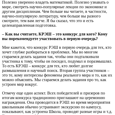
Полезно уверенно владеть математикой. Полезно узнавать о
мире, смотреть научно-популярные лекции по экономике и
другим дисциплинам. Чем больше вы читаете, в частности,
научно-популярную литературу, чем больше вы разного
смотрите, тем вам легче. Я бы сказал, что это и есть
целенаправленная подготовка.
– Как вы считаете, КРЭШ – это конкурс для кого? Кому
вы порекомендуете участвовать в первую очередь?
Мне кажется, что конкурс РЭШ в первую очередь для тех, кто
хочет глубже разбираться в проблемах. Мы во многом
стараемся делать задания так, чтобы они подталкивали
участника к тому, чтобы он посидел, подумал и поразмышлял.
То есть КРЭШ – конкурс для тех, кто любит долгие
размышления и научный поиск. Вторая группа участников –
это те, кому интересны феномены реального мира и то, как их
можно объяснять. Мы стараемся делать задания про то, как
устроен мир вокруг.
Отмечу еще один аспект. Всех победителей и призеров по
итогам конкурса традиционно приглашают на церемонию
награждения. Она проводится в РЭШ: во время мероприятия
школьникам обычно устраивают экскурсию по кампусу,
показывают, как устроена Школа, проводят разные игры и т.д.