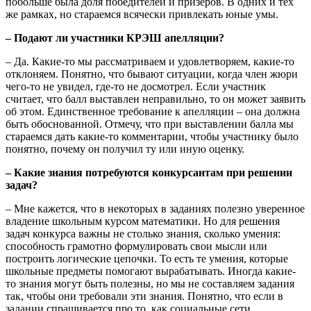
побольше была доля победителей и призеров. В одних и тех
же рамках, но стараемся всячески привлекать юные умы.
– Подают ли участники КРЭШ апелляции?
– Да. Какие-то мы рассматриваем и удовлетворяем, какие-то
отклоняем. Понятно, что бывают ситуации, когда член жюри
чего-то не увидел, где-то не досмотрел. Если участник
считает, что балл выставлен неправильно, то он может заявить
об этом. Единственное требование к апелляции – она должна
быть обоснованной. Отмечу, что при выставлении балла мы
стараемся дать какие-то комментарии, чтобы участнику было
понятно, почему он получил ту или иную оценку.
– Какие знания потребуются конкурсантам при решении
задач?
– Мне кажется, что в некоторых в заданиях полезно уверенное
владение школьным курсом математики. Но для решения
задач конкурса важны не столько знания, сколько умения:
способность грамотно формулировать свои мысли или
построить логические цепочки. То есть те умения, которые
школьные предметы помогают вырабатывать. Иногда какие-
то знания могут быть полезны, но мы не составляем задания
так, чтобы они требовали эти знания. Понятно, что если в
задании спрашивается про то, как социальные сети