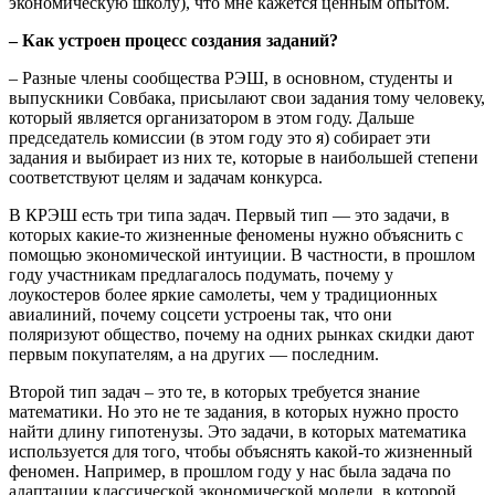
экономическую школу), что мне кажется ценным опытом.
– Как устроен процесс создания заданий?
– Разные члены сообщества РЭШ, в основном, студенты и
выпускники Совбака, присылают свои задания тому человеку,
который является организатором в этом году. Дальше
председатель комиссии (в этом году это я) собирает эти
задания и выбирает из них те, которые в наибольшей степени
соответствуют целям и задачам конкурса.
В КРЭШ есть три типа задач. Первый тип — это задачи, в
которых какие-то жизненные феномены нужно объяснить с
помощью экономической интуиции. В частности, в прошлом
году участникам предлагалось подумать, почему у
лоукостеров более яркие самолеты, чем у традиционных
авиалиний, почему соцсети устроены так, что они
поляризуют общество, почему на одних рынках скидки дают
первым покупателям, а на других — последним.
Второй тип задач – это те, в которых требуется знание
математики. Но это не те задания, в которых нужно просто
найти длину гипотенузы. Это задачи, в которых математика
используется для того, чтобы объяснять какой-то жизненный
феномен. Например, в прошлом году у нас была задача по
адаптации классической экономической модели, в которой