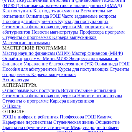
(ФИБ)
Искусственный интеллект и финансовые технологии
(ИИФТ)
Экономика, математика и анализ данных (ЭМАД)
Как поступить
Как подать документы
Вступительные
испытания
Олимпиада РЭШ
Часто задаваемые вопросы
Пособия для абитуриентов
Курсы для поступающих
Стоимость и финансовая поддержка
Мероприятия для
абитуриентов
Новости магистратуры
Профессора программ
Студенты о программах
Карьера выпускников
Мастерские программы
МАСТЕРСКИЕ ПРОГРАММЫ
Мастер наук по финансам (МНФ)
Мастер финансов (МИФ)
Онлайн-программа Мини-МИФ
Экспресс-программы по
финансам
Управление благосостоянием (УБ)
Олимпиада РЭШ
Пособия для абитуриентов
Курсы для поступающих
Студенты
о программах
Карьера выпускников
Аспирантура
АСПИРАНТУРА
О программе
Как поступить
Вступительные испытания
Стоимость и финансовая поддержка
Новости аспирантуры
Студенты о программе
Карьера выпускников
О Школе
О ШКОЛЕ
РЭШ в цифрах и рейтингах
Профессора РЭШ
Кампус
Карьерные перспективы
Студенческая жизнь
Общежитие
Гранты на обучение и стипендии
Международный обмен