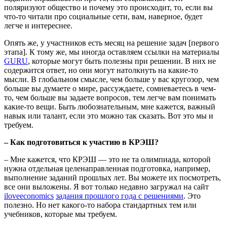
поляризуют общество и почему это происходит, то, если вы
что-то читали про социальные сети, вам, наверное, будет
легче и интереснее.
Опять же, у участников есть месяц на решение задач [первого
этапа]. К тому же, мы иногда оставляем ссылки на материалы
GURU
, которые могут быть полезны при решении. В них не
содержится ответ, но они могут натолкнуть на какие-то
мысли. В глобальном смысле, чем больше у вас кругозор, чем
больше вы думаете о мире, рассуждаете, сомневаетесь в чем-
то, чем больше вы задаете вопросов, тем легче вам понимать
какие-то вещи. Быть любознательным, мне кажется, важный
навык или талант, если это можно так сказать. Вот это мы и
требуем.
– Как подготовиться к участию в КРЭШ?
– Мне кажется, что КРЭШ — это не та олимпиада, которой
нужна отдельная целенаправленная подготовка, например,
выполнение заданий прошлых лет. Вы можете их посмотреть,
все они выложены. Я вот только недавно загружал на сайт
iloveeconomics
задания прошлого года с решениями
. Это
полезно. Но нет какого-то набора стандартных тем или
учебников, которые мы требуем.