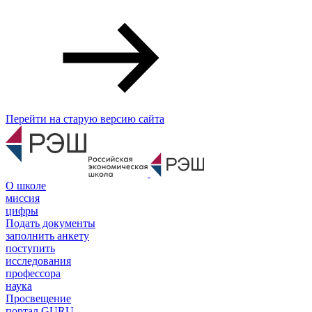
Перейти на старую версию сайта
О школе
миссия
цифры
Подать документы
заполнить анкету
поступить
исследования
профессора
наука
Просвещение
портал GURU