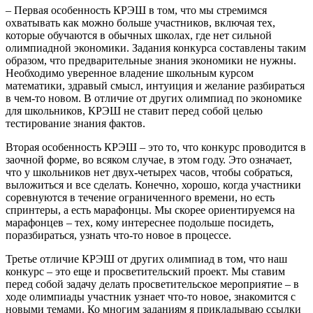
– Первая особенность КРЭШ в том, что мы стремимся
охватывать как можно больше участников, включая тех,
которые обучаются в обычных школах, где нет сильной
олимпиадной экономики. Задания конкурса составлены таким
образом, что предварительные знания экономики не нужны.
Необходимо уверенное владение школьным курсом
математики, здравый смысл, интуиция и желание разбираться
в чем-то новом. В отличие от других олимпиад по экономике
для школьников, КРЭШ не ставит перед собой целью
тестирование знания фактов.
Вторая особенность КРЭШ – это то, что конкурс проводится в
заочной форме, во всяком случае, в этом году. Это означает,
что у школьников нет двух-четырех часов, чтобы собраться,
выложиться и все сделать. Конечно, хорошо, когда участники
соревнуются в течение ограниченного времени, но есть
спринтеры, а есть марафонцы. Мы скорее ориентируемся на
марафонцев – тех, кому интереснее подольше посидеть,
поразбираться, узнать что-то новое в процессе.
Третье отличие КРЭШ от других олимпиад в том, что наш
конкурс – это еще и просветительский проект. Мы ставим
перед собой задачу делать просветительское мероприятие – в
ходе олимпиады участник узнает что-то новое, знакомится с
новыми темами. Ко многим заданиям я прикладываю ссылки