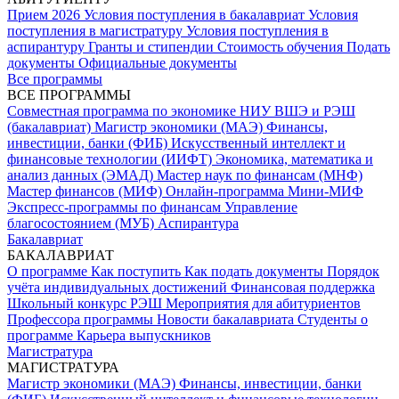
Прием 2026
Условия поступления в бакалавриат
Условия
поступления в магистратуру
Условия поступления в
аспирантуру
Гранты и стипендии
Стоимость обучения
Подать
документы
Официальные документы
Все программы
ВСЕ ПРОГРАММЫ
Совместная программа по экономике НИУ ВШЭ и РЭШ
(бакалавриат)
Магистр экономики (МАЭ)
Финансы,
инвестиции, банки (ФИБ)
Искусственный интеллект и
финансовые технологии (ИИФТ)
Экономика, математика и
анализ данных (ЭМАД)
Мастер наук по финансам (МНФ)
Мастер финансов (МИФ)
Онлайн-программа Мини-МИФ
Экспресс-программы по финансам
Управление
благосостоянием (МУБ)
Аспирантура
Бакалавриат
БАКАЛАВРИАТ
О программе
Как поступить
Как подать документы
Порядок
учёта индивидуальных достижений
Финансовая поддержка
Школьный конкурс РЭШ
Мероприятия для абитуриентов
Профессора программы
Новости бакалавриата
Студенты о
программе
Карьера выпускников
Магистратура
МАГИСТРАТУРА
Магистр экономики (МАЭ)
Финансы, инвестиции, банки