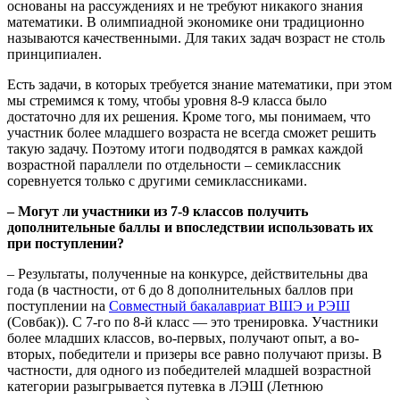
основаны на рассуждениях и не требуют никакого знания
математики. В олимпиадной экономике они традиционно
называются качественными. Для таких задач возраст не столь
принципиален.
Есть задачи, в которых требуется знание математики, при этом
мы стремимся к тому, чтобы уровня 8-9 класса было
достаточно для их решения. Кроме того, мы понимаем, что
участник более младшего возраста не всегда сможет решить
такую задачу. Поэтому итоги подводятся в рамках каждой
возрастной параллели по отдельности – семиклассник
соревнуется только с другими семиклассниками.
– Могут ли участники из 7-9 классов получить
дополнительные баллы и впоследствии использовать их
при поступлении?
– Результаты, полученные на конкурсе, действительны два
года (в частности, от 6 до 8 дополнительных баллов при
поступлении на
Совместный бакалавриат ВШЭ и РЭШ
(Совбак)). С 7-го по 8-й класс — это тренировка
.
Участники
более младших классов, во-первых, получают опыт, а во-
вторых, победители и призеры все равно получают призы. В
частности, для одного из победителей младшей возрастной
категории разыгрывается путевка в ЛЭШ (Летнюю