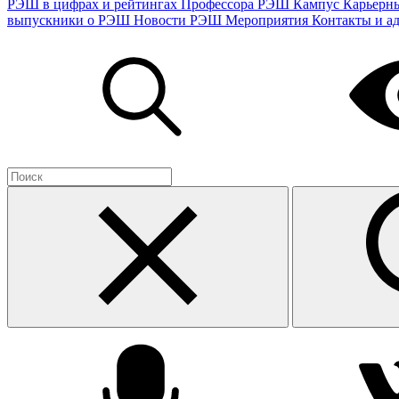
РЭШ в цифрах и рейтингах
Профессора РЭШ
Кампус
Карьерн
выпускники о РЭШ
Новости РЭШ
Мероприятия
Контакты и а