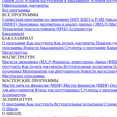
Прием 2026
Условия поступления в бакалавриат
Условия посту
Официальные документы
Все программы
ВСЕ ПРОГРАММЫ
Совместная программа по экономике НИУ ВШЭ и РЭШ (бакал
(ИИФТ)
Экономика, математика и анализ данных (ЭМАД)
Мас
Управление благосостоянием (МУБ)
Аспирантура
Бакалавриат
БАКАЛАВРИАТ
О программе
Как поступить
Как подать документы
Порядок уч
программы
Новости бакалавриата
Студенты о программе
Карь
Магистратура
МАГИСТРАТУРА
Магистр экономики (МАЭ)
Финансы, инвестиции, банки (ФИ
поступить
Как подать документы
Вступительные испытания
О
поддержка
Мероприятия для абитуриентов
Новости магистрат
Мастерские программы
МАСТЕРСКИЕ ПРОГРАММЫ
Мастер наук по финансам (МНФ)
Мастер финансов (МИФ)
Он
для абитуриентов
Курсы для поступающих
Студенты о програ
Аспирантура
АСПИРАНТУРА
О программе
Как поступить
Вступительные испытания
Стоимо
О Школе
О ШКОЛЕ