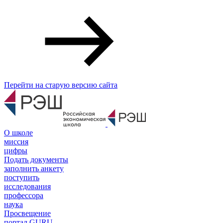
Перейти на старую версию сайта
О школе
миссия
цифры
Подать документы
заполнить анкету
поступить
исследования
профессора
наука
Просвещение
портал GURU