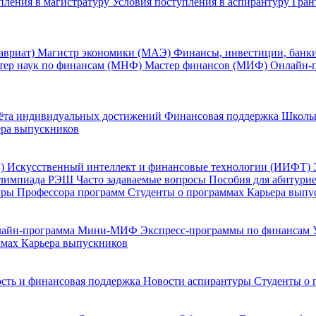
пления в магистратуру
Условия поступления в аспирантуру
Гран
авриат)
Магистр экономики (МАЭ)
Финансы, инвестиции, банк
тер наук по финансам (МНФ)
Мастер финансов (МИФ)
Онлайн-
ёта индивидуальных достижений
Финансовая поддержка
Школь
ера выпускников
Б)
Искусственный интеллект и финансовые технологии (ИИФТ)
лимпиада РЭШ
Часто задаваемые вопросы
Пособия для абитури
уры
Профессора программ
Студенты о программах
Карьера выпу
лайн-программа Мини-МИФ
Экспресс-программы по финансам
ммах
Карьера выпускников
сть и финансовая поддержка
Новости аспирантуры
Студенты о