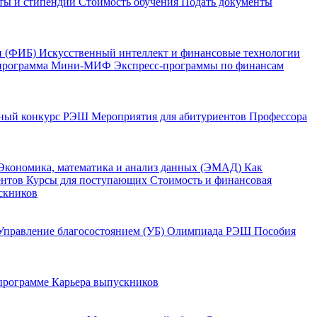
ты и стипендии
Стоимость обучения
Подать документы
и (ФИБ)
Искусственный интеллект и финансовые технологии
программа Мини-МИФ
Экспресс-программы по финансам
ный конкурс РЭШ
Мероприятия для абитуриентов
Профессора
Экономика, математика и анализ данных (ЭМАД)
Как
ентов
Курсы для поступающих
Стоимость и финансовая
скников
Управление благосостоянием (УБ)
Олимпиада РЭШ
Пособия
 программе
Карьера выпускников