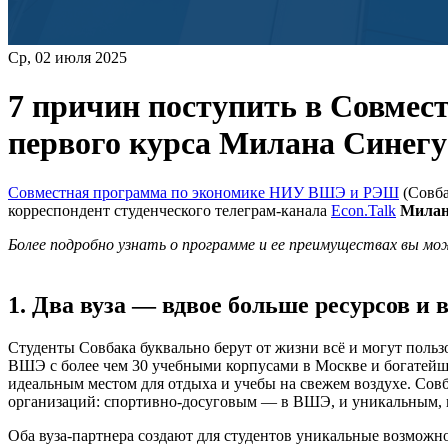
Ср, 02 июля 2025
7 причин поступить в Совме
первого курса Милана Синег
Совместная программа по экономике НИУ ВШЭ и РЭШ
(Совба
корреспондент студенческого телеграм-канала
Econ.Talk
Милан
Более подробно узнать о программе и ее преимуществах вы м
1. Два вуза — вдвое больше ресурсов и
Студенты Совбака буквально берут от жизни всё и могут поль
ВШЭ с более чем 30 учебными корпусами в Москве и богатей
идеальным местом для отдыха и учебы на свежем воздухе. Сов
организаций: спортивно-досуговым — в ВШЭ, и уникальным, п
Оба вуза-партнера создают для студентов уникальные возмож