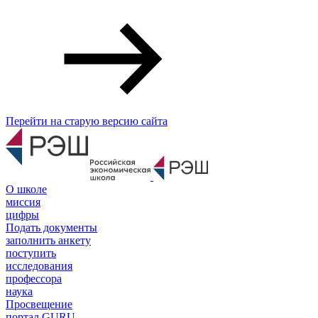
Перейти на старую версию сайта
О школе
миссия
цифры
Подать документы
заполнить анкету
поступить
исследования
профессора
наука
Просвещение
портал GURU