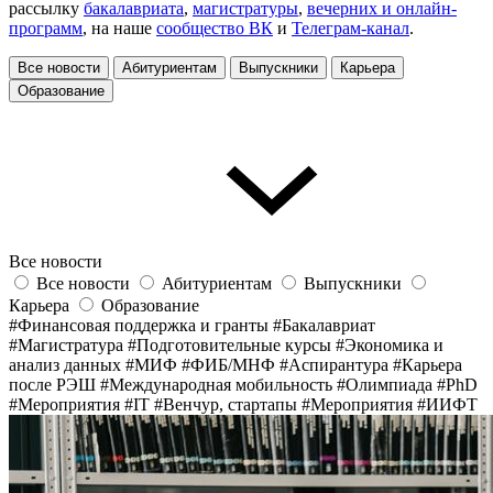
рассылку
бакалавриата
,
магистратуры
,
вечерних и онлайн-
программ
, на наше
сообщество ВК
и
Телеграм-канал
.
Все новости
Абитуриентам
Выпускники
Карьера
Образование
Все новости
Все новости
Абитуриентам
Выпускники
Карьера
Образование
#Финансовая поддержка и гранты
#Бакалавриат
#Магистратура
#Подготовительные курсы
#Экономика и
анализ данных
#МИФ
#ФИБ/МНФ
#Аспирантура
#Карьера
после РЭШ
#Международная мобильность
#Олимпиада
#PhD
#Мероприятия
#IT
#Венчур, стартапы
#Мероприятия
#ИИФТ