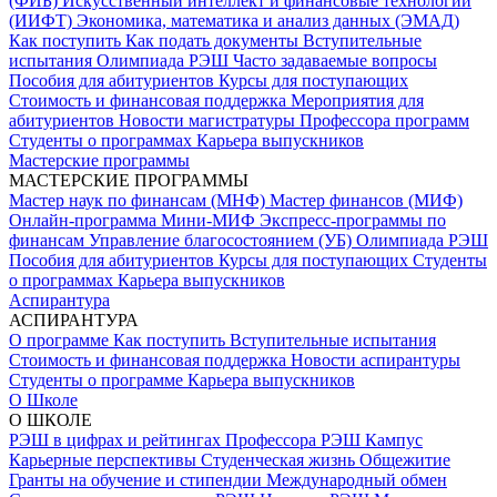
(ФИБ)
Искусственный интеллект и финансовые технологии
(ИИФТ)
Экономика, математика и анализ данных (ЭМАД)
Как поступить
Как подать документы
Вступительные
испытания
Олимпиада РЭШ
Часто задаваемые вопросы
Пособия для абитуриентов
Курсы для поступающих
Стоимость и финансовая поддержка
Мероприятия для
абитуриентов
Новости магистратуры
Профессора программ
Студенты о программах
Карьера выпускников
Мастерские программы
МАСТЕРСКИЕ ПРОГРАММЫ
Мастер наук по финансам (МНФ)
Мастер финансов (МИФ)
Онлайн-программа Мини-МИФ
Экспресс-программы по
финансам
Управление благосостоянием (УБ)
Олимпиада РЭШ
Пособия для абитуриентов
Курсы для поступающих
Студенты
о программах
Карьера выпускников
Аспирантура
АСПИРАНТУРА
О программе
Как поступить
Вступительные испытания
Стоимость и финансовая поддержка
Новости аспирантуры
Студенты о программе
Карьера выпускников
О Школе
О ШКОЛЕ
РЭШ в цифрах и рейтингах
Профессора РЭШ
Кампус
Карьерные перспективы
Студенческая жизнь
Общежитие
Гранты на обучение и стипендии
Международный обмен