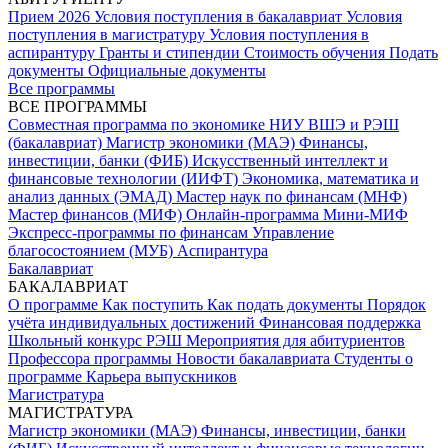
Прием 2026
Условия поступления в бакалавриат
Условия
поступления в магистратуру
Условия поступления в
аспирантуру
Гранты и стипендии
Стоимость обучения
Подать
документы
Официальные документы
Все программы
ВСЕ ПРОГРАММЫ
Совместная программа по экономике НИУ ВШЭ и РЭШ
(бакалавриат)
Магистр экономики (МАЭ)
Финансы,
инвестиции, банки (ФИБ)
Искусственный интеллект и
финансовые технологии (ИИФТ)
Экономика, математика и
анализ данных (ЭМАД)
Мастер наук по финансам (МНФ)
Мастер финансов (МИФ)
Онлайн-программа Мини-МИФ
Экспресс-программы по финансам
Управление
благосостоянием (МУБ)
Аспирантура
Бакалавриат
БАКАЛАВРИАТ
О программе
Как поступить
Как подать документы
Порядок
учёта индивидуальных достижений
Финансовая поддержка
Школьный конкурс РЭШ
Мероприятия для абитуриентов
Профессора программы
Новости бакалавриата
Студенты о
программе
Карьера выпускников
Магистратура
МАГИСТРАТУРА
Магистр экономики (МАЭ)
Финансы, инвестиции, банки