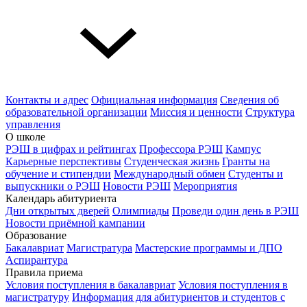
Контакты и адрес
Официальная информация
Сведения об
образовательной организации
Миссия и ценности
Структура
управления
О школе
РЭШ в цифрах и рейтингах
Профессора РЭШ
Кампус
Карьерные перспективы
Студенческая жизнь
Гранты на
обучение и стипендии
Международный обмен
Студенты и
выпускники о РЭШ
Новости РЭШ
Мероприятия
Календарь абитуриента
Дни открытых дверей
Олимпиады
Проведи один день в РЭШ
Новости приёмной кампании
Образование
Бакалавриат
Магистратура
Мастерские программы и ДПО
Аспирантура
Правила приема
Условия поступления в бакалавриат
Условия поступления в
магистратуру
Информация для абитуриентов и студентов с