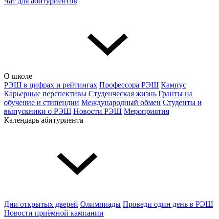
Чат для абитуриентов
О школе
РЭШ в цифрах и рейтингах
Профессора РЭШ
Кампус
Карьерные перспективы
Студенческая жизнь
Гранты на
обучение и стипендии
Международный обмен
Студенты и
выпускники о РЭШ
Новости РЭШ
Мероприятия
Календарь абитуриента
Дни открытых дверей
Олимпиады
Проведи один день в РЭШ
Новости приёмной кампании