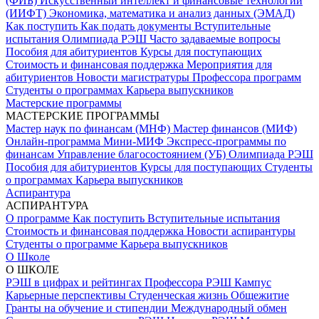
(ФИБ)
Искусственный интеллект и финансовые технологии
(ИИФТ)
Экономика, математика и анализ данных (ЭМАД)
Как поступить
Как подать документы
Вступительные
испытания
Олимпиада РЭШ
Часто задаваемые вопросы
Пособия для абитуриентов
Курсы для поступающих
Стоимость и финансовая поддержка
Мероприятия для
абитуриентов
Новости магистратуры
Профессора программ
Студенты о программах
Карьера выпускников
Мастерские программы
МАСТЕРСКИЕ ПРОГРАММЫ
Мастер наук по финансам (МНФ)
Мастер финансов (МИФ)
Онлайн-программа Мини-МИФ
Экспресс-программы по
финансам
Управление благосостоянием (УБ)
Олимпиада РЭШ
Пособия для абитуриентов
Курсы для поступающих
Студенты
о программах
Карьера выпускников
Аспирантура
АСПИРАНТУРА
О программе
Как поступить
Вступительные испытания
Стоимость и финансовая поддержка
Новости аспирантуры
Студенты о программе
Карьера выпускников
О Школе
О ШКОЛЕ
РЭШ в цифрах и рейтингах
Профессора РЭШ
Кампус
Карьерные перспективы
Студенческая жизнь
Общежитие
Гранты на обучение и стипендии
Международный обмен