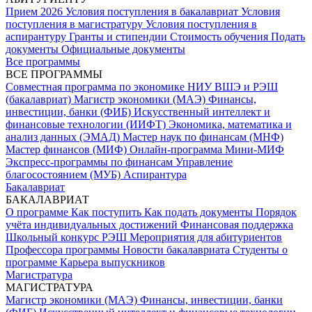
Прием 2026
Условия поступления в бакалавриат
Условия
поступления в магистратуру
Условия поступления в
аспирантуру
Гранты и стипендии
Стоимость обучения
Подать
документы
Официальные документы
Все программы
ВСЕ ПРОГРАММЫ
Совместная программа по экономике НИУ ВШЭ и РЭШ
(бакалавриат)
Магистр экономики (МАЭ)
Финансы,
инвестиции, банки (ФИБ)
Искусственный интеллект и
финансовые технологии (ИИФТ)
Экономика, математика и
анализ данных (ЭМАД)
Мастер наук по финансам (МНФ)
Мастер финансов (МИФ)
Онлайн-программа Мини-МИФ
Экспресс-программы по финансам
Управление
благосостоянием (МУБ)
Аспирантура
Бакалавриат
БАКАЛАВРИАТ
О программе
Как поступить
Как подать документы
Порядок
учёта индивидуальных достижений
Финансовая поддержка
Школьный конкурс РЭШ
Мероприятия для абитуриентов
Профессора программы
Новости бакалавриата
Студенты о
программе
Карьера выпускников
Магистратура
МАГИСТРАТУРА
Магистр экономики (МАЭ)
Финансы, инвестиции, банки