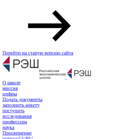
Перейти на старую версию сайта
О школе
миссия
цифры
Подать документы
заполнить анкету
поступить
исследования
профессора
наука
Просвещение
портал GURU