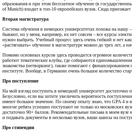
образования и при этом бесплатное обучение (в государственны
of Munich)
входит в топ-10 европейских вузов. Сюда приезжает
Вторая магистратура
Система обучения в немецких университетах похожа на нашу – з
бывают, но у меня, например, их нет совсем – все курсы элект
нужно выбрать. Учебный процесс здесь очень гибкий и нет как
«растягивать» обучение в магистратуре можно до трех лет, а н
Помимо основных курсов здесь проводится огромное количеств
работют
тематические клубы, где собираются единомышленни
знакомства (нетворкинг), также помогают с финансированием
институте. Вообще, в Германии очень большое количество стар
Про поступление
На мой взгляд поступить в немецкий университет достаточно п
Безусловно, если вы хотите увеличить вероятность поступления
имеют большое значение. По своему опыту знаю, что GPA 4 и
многие ребята успешно поступают не только из московских вуз
достаточно 90+ баллов. Рекомендательные письма в моем вузе 
и подавать документы в несколько вузов, ваши шансы на посту
Про стипендии