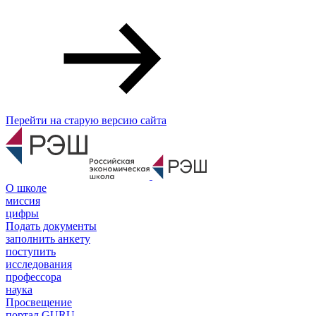
Перейти на старую версию сайта
О школе
миссия
цифры
Подать документы
заполнить анкету
поступить
исследования
профессора
наука
Просвещение
портал GURU