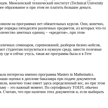
анцев.
Мюнхенский технический институт (Technical University
ее образование и при этом не платить большие деньги.
сновном на программах нет обязательных курсов. Они, конечно,
тре порядка пятидесяти различных предметов, из которых что-то
оличество зачетных единиц − «кредитов», при этом
.
зличных семинаров, соревнований, разборов бизнес-кейсов,
ют студентам погрузиться в нужную среду, завести полезные
зу где я сейчас учусь, такая же программа была и в Гете
 была интересна именно программа
Masters in Mathematics
.
о ваши оценки в дипломе бакалавра при подаче документов
чили, конечно тоже имеет здесь определенный вес, но при этом
сьму – это важный момент. По сертификату TOEFL обычно
я. Считаю, что при наличии этих документов и, если выбирать