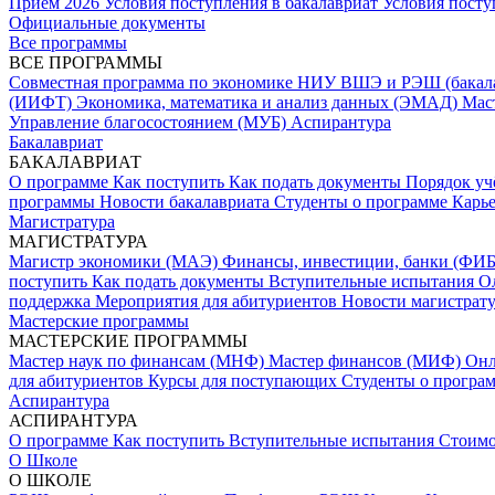
Прием 2026
Условия поступления в бакалавриат
Условия посту
Официальные документы
Все программы
ВСЕ ПРОГРАММЫ
Совместная программа по экономике НИУ ВШЭ и РЭШ (бакал
(ИИФТ)
Экономика, математика и анализ данных (ЭМАД)
Мас
Управление благосостоянием (МУБ)
Аспирантура
Бакалавриат
БАКАЛАВРИАТ
О программе
Как поступить
Как подать документы
Порядок уч
программы
Новости бакалавриата
Студенты о программе
Карь
Магистратура
МАГИСТРАТУРА
Магистр экономики (МАЭ)
Финансы, инвестиции, банки (ФИ
поступить
Как подать документы
Вступительные испытания
О
поддержка
Мероприятия для абитуриентов
Новости магистрат
Мастерские программы
МАСТЕРСКИЕ ПРОГРАММЫ
Мастер наук по финансам (МНФ)
Мастер финансов (МИФ)
Он
для абитуриентов
Курсы для поступающих
Студенты о програ
Аспирантура
АСПИРАНТУРА
О программе
Как поступить
Вступительные испытания
Стоимо
О Школе
О ШКОЛЕ