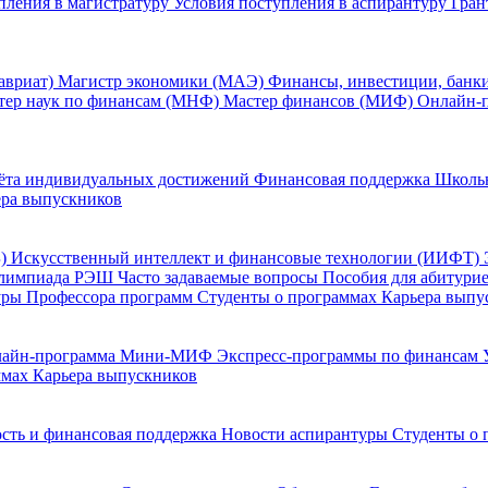
пления в магистратуру
Условия поступления в аспирантуру
Гран
авриат)
Магистр экономики (МАЭ)
Финансы, инвестиции, банк
тер наук по финансам (МНФ)
Мастер финансов (МИФ)
Онлайн-
ёта индивидуальных достижений
Финансовая поддержка
Школь
ера выпускников
Б)
Искусственный интеллект и финансовые технологии (ИИФТ)
лимпиада РЭШ
Часто задаваемые вопросы
Пособия для абитури
уры
Профессора программ
Студенты о программах
Карьера выпу
лайн-программа Мини-МИФ
Экспресс-программы по финансам
ммах
Карьера выпускников
сть и финансовая поддержка
Новости аспирантуры
Студенты о