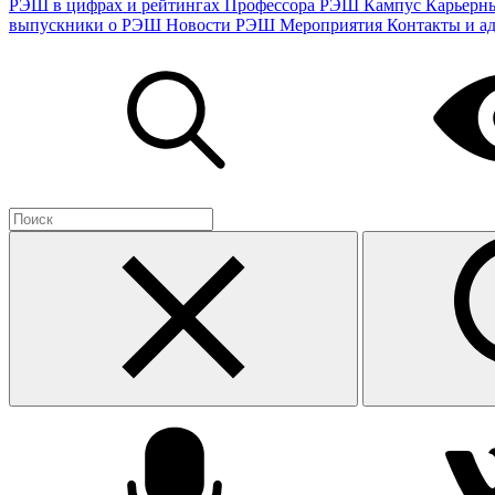
РЭШ в цифрах и рейтингах
Профессора РЭШ
Кампус
Карьерн
выпускники о РЭШ
Новости РЭШ
Мероприятия
Контакты и а