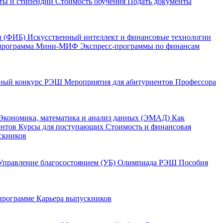
ты и стипендии
Стоимость обучения
Подать документы
и (ФИБ)
Искусственный интеллект и финансовые технологии
программа Мини-МИФ
Экспресс-программы по финансам
ный конкурс РЭШ
Мероприятия для абитуриентов
Профессора
Экономика, математика и анализ данных (ЭМАД)
Как
ентов
Курсы для поступающих
Стоимость и финансовая
скников
Управление благосостоянием (УБ)
Олимпиада РЭШ
Пособия
 программе
Карьера выпускников