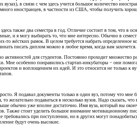
х вузах), в связи с чем здесь учится большое количество иностр
 много иностранцев, в частности из США, чтобы получить хорош
десь также два семестра в год. Отличие состоит в том, что в о
ивные, и я могу выбирать то, что мне интересно. Обычно в семес
их-то жёстких рамок. В целом требуется набрать определенное к
ачинать писать диплом можно в любое время, когда вам захочется
о активностей для студентов. Постоянно проходит множество ра
ки
. Мне особенно понравились стартап-инкубаторы − они помога
 проектов и воплощением их идей. И
это относится не только к ву
тапов.
росто. Я подавал документы только в один вуз, потому что мне
, то желательно подаваться в несколько вузов
. Надо сказать, чт
 выше обычно уже вполне достаточно.
Имя вуза, который вы окон
ов.
Также стоит уделить большое внимание мотивационному пи
не требовались при поступлении, но в других могут понадобитьс
пление будут очень высокие.