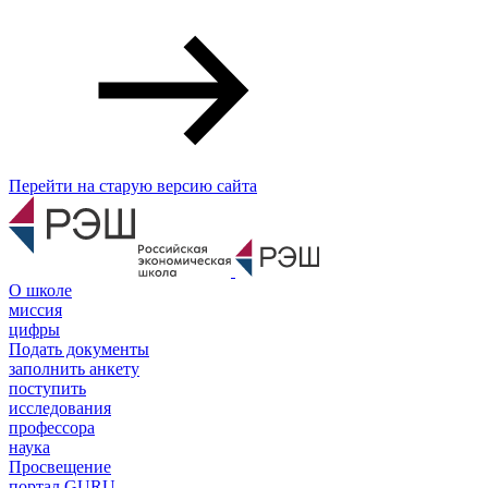
Перейти на старую версию сайта
О школе
миссия
цифры
Подать документы
заполнить анкету
поступить
исследования
профессора
наука
Просвещение
портал GURU