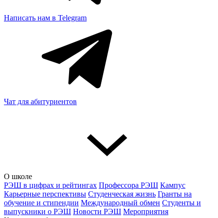
Написать нам в Telegram
Чат для абитуриентов
О школе
РЭШ в цифрах и рейтингах
Профессора РЭШ
Кампус
Карьерные перспективы
Студенческая жизнь
Гранты на
обучение и стипендии
Международный обмен
Студенты и
выпускники о РЭШ
Новости РЭШ
Мероприятия