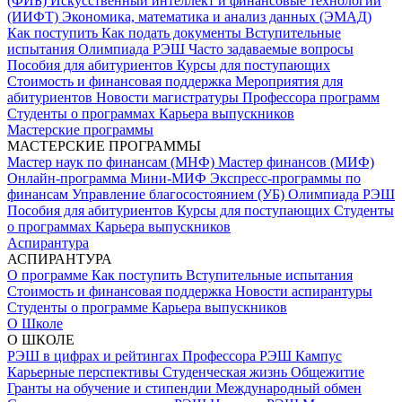
(ФИБ)
Искусственный интеллект и финансовые технологии
(ИИФТ)
Экономика, математика и анализ данных (ЭМАД)
Как поступить
Как подать документы
Вступительные
испытания
Олимпиада РЭШ
Часто задаваемые вопросы
Пособия для абитуриентов
Курсы для поступающих
Стоимость и финансовая поддержка
Мероприятия для
абитуриентов
Новости магистратуры
Профессора программ
Студенты о программах
Карьера выпускников
Мастерские программы
МАСТЕРСКИЕ ПРОГРАММЫ
Мастер наук по финансам (МНФ)
Мастер финансов (МИФ)
Онлайн-программа Мини-МИФ
Экспресс-программы по
финансам
Управление благосостоянием (УБ)
Олимпиада РЭШ
Пособия для абитуриентов
Курсы для поступающих
Студенты
о программах
Карьера выпускников
Аспирантура
АСПИРАНТУРА
О программе
Как поступить
Вступительные испытания
Стоимость и финансовая поддержка
Новости аспирантуры
Студенты о программе
Карьера выпускников
О Школе
О ШКОЛЕ
РЭШ в цифрах и рейтингах
Профессора РЭШ
Кампус
Карьерные перспективы
Студенческая жизнь
Общежитие
Гранты на обучение и стипендии
Международный обмен