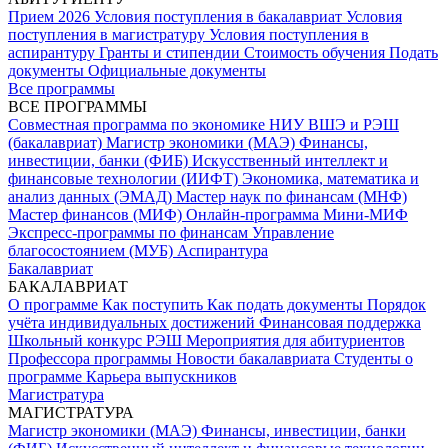
Прием 2026
Условия поступления в бакалавриат
Условия
поступления в магистратуру
Условия поступления в
аспирантуру
Гранты и стипендии
Стоимость обучения
Подать
документы
Официальные документы
Все программы
ВСЕ ПРОГРАММЫ
Совместная программа по экономике НИУ ВШЭ и РЭШ
(бакалавриат)
Магистр экономики (МАЭ)
Финансы,
инвестиции, банки (ФИБ)
Искусственный интеллект и
финансовые технологии (ИИФТ)
Экономика, математика и
анализ данных (ЭМАД)
Мастер наук по финансам (МНФ)
Мастер финансов (МИФ)
Онлайн-программа Мини-МИФ
Экспресс-программы по финансам
Управление
благосостоянием (МУБ)
Аспирантура
Бакалавриат
БАКАЛАВРИАТ
О программе
Как поступить
Как подать документы
Порядок
учёта индивидуальных достижений
Финансовая поддержка
Школьный конкурс РЭШ
Мероприятия для абитуриентов
Профессора программы
Новости бакалавриата
Студенты о
программе
Карьера выпускников
Магистратура
МАГИСТРАТУРА
Магистр экономики (МАЭ)
Финансы, инвестиции, банки