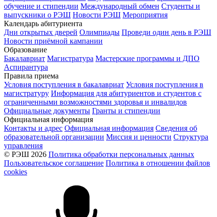
обучение и стипендии
Международный обмен
Студенты и
выпускники о РЭШ
Новости РЭШ
Мероприятия
Календарь абитуриента
Дни открытых дверей
Олимпиады
Проведи один день в РЭШ
Новости приёмной кампании
Образование
Бакалавриат
Магистратура
Мастерские программы и ДПО
Аспирантура
Правила приема
Условия поступления в бакалавриат
Условия поступления в
магистратуру
Информация для абитуриентов и студентов с
ограниченными возможностями здоровья и инвалидов
Официальные документы
Гранты и стипендии
Официальная информация
Контакты и адрес
Официальная информация
Сведения об
образовательной организации
Миссия и ценности
Структура
управления
© РЭШ 2026
Политика обработки персональных данных
Пользовательское соглашение
Политика в отношении файлов
cookies