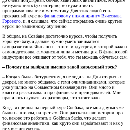
до очень популярных сейчас квантовых аналитиков, которым
не нужно знать бухгалтерию, но нужно знать
программирование и математику. Для этих людей есть
прекрасный курс по
финансовому инжинирингу
Вячеслава
Горового
, и, я слышала, что сейчас открылись очень крутые
курсы по машинному обучению.
В общем, на Совбаке достаточно курсов, чтобы получить
хорошую базу, а дальше нужно уметь заниматься
саморазвитием. Финансы – это та индустрия, в которой важна
самоподготовка, самодисциплина и мотивация. В финансовой
индустрии все ожидают от тебя, что ты можешь обучаться сам.
– Почему вы выбрали именно такой карьерный трек?
– Когда я была абитуриентом, я не ходила на Дни открытых
дверей, но много общалась с теми олимпиадниками, которые
уже учились на Совместном бакалавриате. Они много и
классно рассказывали про финансы и преподавателей. Мне
нравилось слушать их разговоры, это затягивало.
Когда я пришла на первый курс Совбака, все мои друзья уже
были на втором, на третьем. Они рассказывали истории про
то, каково это работать в Goldman Sachs, что делают
финансовые аналитики, как круто они зарабатывают и как у
них все интересно.