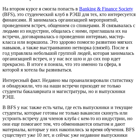
На втором курсе я смогла попасть в
Banking & Finance Society
(BFS), это студенческий клуб в РЭШ для тех, кто интересуется
финансами. Я занималась организацией мероприятий,
проведением встреч, общением со спикерами. Я связывалась с
людьми из индустрии, общалась с ними, приглашала их на
встречи, договаривалась о проведении интервью, мастер-
класса или воркшопа. Это здорово помогло развитию мягких
навыков, а также выстраиванию нетворка (связей). После я
год управляла небольшой группой людей, которая занималась
организацией встреч, и у нас все шло и до сих пор идет
прекрасно. В итоге я поняла, что это именно та сфера, в
которой я хотела бы развиваться.
Интересный факт. Недавно мы проанализировали статистику
и обнаружили, что на наши встречи приходят не только
студенты бакалавриата и магистратуры, но и выпускники
РЭШ.
В BFS у нас также есть чаты, где есть выпускники и текущие
студенты, которые готовы не только вакансии скинуть или
устроить встречу для членов клуба с кем-то из индустрии, но
они еще помогают тем, что обмениваются опытом и дают
материалы, которые у них накопились за время обучения. BFS
существует уже 10 лет, и сейчас уже недавние выпускники