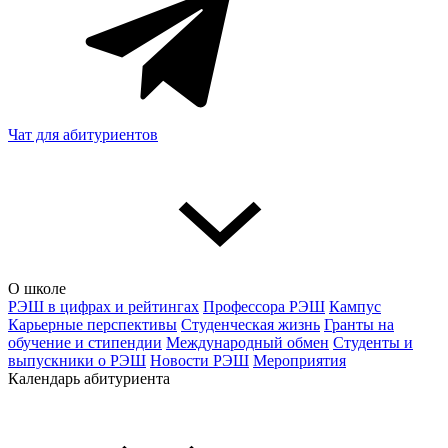
Чат для абитуриентов
О школе
РЭШ в цифрах и рейтингах
Профессора РЭШ
Кампус
Карьерные перспективы
Студенческая жизнь
Гранты на
обучение и стипендии
Международный обмен
Студенты и
выпускники о РЭШ
Новости РЭШ
Мероприятия
Календарь абитуриента