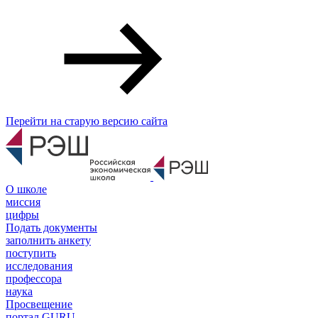
Перейти на старую версию сайта
О школе
миссия
цифры
Подать документы
заполнить анкету
поступить
исследования
профессора
наука
Просвещение
портал GURU