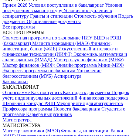
Прием 2026
Условия поступления в бакалавриат
Условия
поступления в магистратуру
Условия поступления в
аспирантуру
Гранты и стипендии
Стоимость обучения
Подать
документы
Официальные документы
Все программы
ВСЕ ПРОГРАММЫ
Совместная программа по экономике НИУ ВШЭ и РЭШ
(бакалавриат)
Магистр экономики (МАЭ)
Финансы,
инвестиции, банки (ФИБ)
Искусственный интеллект и
финансовые технологии (ИИФТ)
Экономика, математика и
анализ данных (ЭМАД)
Мастер наук по финансам (МНФ)
Мастер финансов (МИФ)
Онлайн-программа Мини-МИФ
Экспресс-программы по финансам
Управление
благосостоянием (МУБ)
Аспирантура
Бакалавриат
БАКАЛАВРИАТ
О программе
Как поступить
Как подать документы
Порядок
учёта индивидуальных достижений
Финансовая поддержка
Школьный конкурс РЭШ
Мероприятия для абитуриентов
Профессора программы
Новости бакалавриата
Студенты о
программе
Карьера выпускников
Магистратура
МАГИСТРАТУРА
Магистр экономики (МАЭ)
Финансы, инвестиции, банки