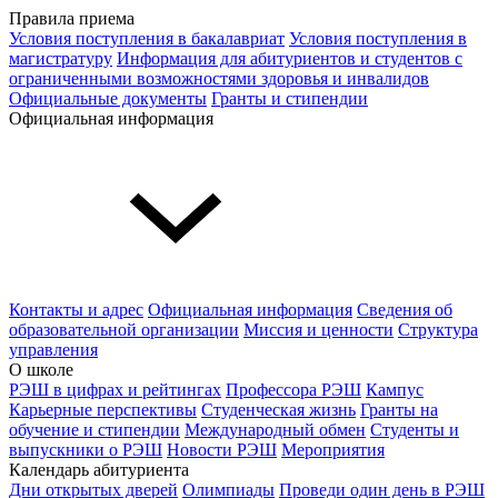
Правила приема
Условия поступления в бакалавриат
Условия поступления в
магистратуру
Информация для абитуриентов и студентов с
ограниченными возможностями здоровья и инвалидов
Официальные документы
Гранты и стипендии
Официальная информация
Контакты и адрес
Официальная информация
Сведения об
образовательной организации
Миссия и ценности
Структура
управления
О школе
РЭШ в цифрах и рейтингах
Профессора РЭШ
Кампус
Карьерные перспективы
Студенческая жизнь
Гранты на
обучение и стипендии
Международный обмен
Студенты и
выпускники о РЭШ
Новости РЭШ
Мероприятия
Календарь абитуриента
Дни открытых дверей
Олимпиады
Проведи один день в РЭШ