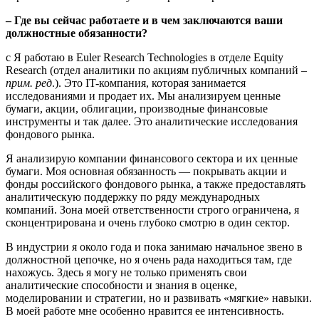
– Где вы сейчас работаете и в чем заключаются ваши
должностные обязанности?
с Я работаю в Euler Research Technologies в отделе Equity
Research (отдел аналитики по акциям публичных компаний –
прим. ред
.). Это IT-компания, которая занимается
исследованиями и продает их. Мы анализируем ценные
бумаги, акции, облигации, производные финансовые
инструменты и так далее. Это аналитические исследования
фондового рынка.
Я
анализирую компании финансового сектора и их ценные
бумаги
. Моя основная обязанность — покрывать акции и
фонды российского фондового рынка, а также предоставлять
аналитическую поддержку по ряду международных
компаний. Зона моей ответственности строго ограничена, я
сконцентрирована и очень глубоко смотрю в один сектор.
В индустрии я около года и пока занимаю начальное звено в
должностной цепочке, но я очень рада находиться там, где
нахожусь. Здесь я могу не только применять свои
аналитические способности и знания в оценке,
моделировании и стратегии, но и развивать «мягкие» навыки.
В моей работе мне особенно нравится ее интенсивность.