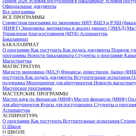
Прием 2026
Условия поступления в бакалавриат
Условия посту
Официальные документы
Все программы
ВСЕ ПРОГРАММЫ
Совместная программа по экономике НИУ ВШЭ и РЭШ (бакал
(ИИФТ)
Экономика, математика и анализ данных (ЭМАД)
Мас
Управление благосостоянием (МУБ)
Аспирантура
Бакалавриат
БАКАЛАВРИАТ
О программе
Как поступить
Как подать документы
Порядок уч
программы
Новости бакалавриата
Студенты о программе
Карь
Магистратура
МАГИСТРАТУРА
Магистр экономики (МАЭ)
Финансы, инвестиции, банки (ФИ
поступить
Как подать документы
Вступительные испытания
О
поддержка
Мероприятия для абитуриентов
Новости магистрат
Мастерские программы
МАСТЕРСКИЕ ПРОГРАММЫ
Мастер наук по финансам (МНФ)
Мастер финансов (МИФ)
Он
для абитуриентов
Курсы для поступающих
Студенты о програ
Аспирантура
АСПИРАНТУРА
О программе
Как поступить
Вступительные испытания
Стоимо
О Школе
О ШКОЛЕ