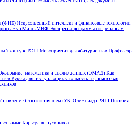
ты и стипендии
Стоимость обучения
Подать документы
и (ФИБ)
Искусственный интеллект и финансовые технологии
программа Мини-МИФ
Экспресс-программы по финансам
ный конкурс РЭШ
Мероприятия для абитуриентов
Профессора
Экономика, математика и анализ данных (ЭМАД)
Как
ентов
Курсы для поступающих
Стоимость и финансовая
скников
Управление благосостоянием (УБ)
Олимпиада РЭШ
Пособия
 программе
Карьера выпускников