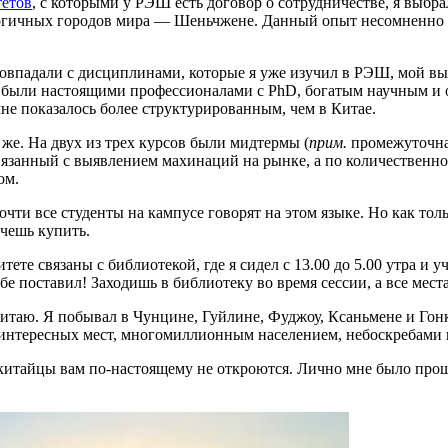
тетов
, с которыми у РЭШ есть договор о сотрудничестве, я выб
огичных городов мира — Шеньчжене. Данный опыт несомненно п
 совпадали с дисциплинами, которые я уже изучил в РЭШ, мой в
 были настоящими профессионалами с PhD, богатым научным и 
мне показалось более структурированным, чем в Китае.
же. На двух из трех курсов были мидтермы (
прим.
промежуточная
вязанный с выявлением махинаций на рынке, а по количественно
ом.
ти все студенты на кампусе говорят на этом языке. Но как тол
очешь купить.
те связаны с библиотекой, где я сидел с 13.00 до 5.00 утра и 
ебе поставил! Заходишь в библиотеку во время сессии, а все мес
Китаю. Я побывал в Чунцине, Гуйлине, Фуджоу, Ксаньмене и Гон
ей интересных мест, многомиллионным населением, небоскребам
о китайцы вам по-настоящему не откроются. Лично мне было пр