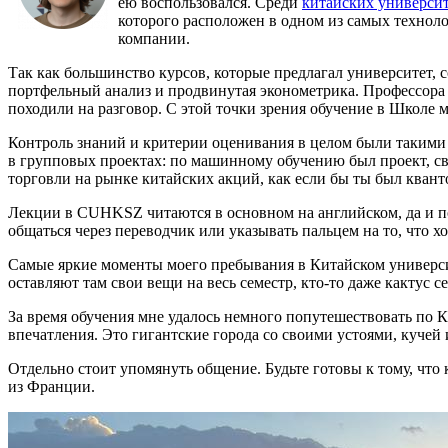
ею воспользовался. Среди
китайских универси
которого расположен в одном из самых технол
компании.
Так как большинство курсов, которые предлагал университет,
портфельный анализ и продвинутая эконометрика. Профессора
походили на разговор. С этой точки зрения обучение в Школе 
Контроль знаний и критерии оценивания в целом были такими 
в групповых проектах: по машинному обучению был проект, с
торговли на рынке китайских акций, как если бы ты был квант
Лекции в CUHKSZ читаются в основном на английском, да и поч
общаться через переводчик или указывать пальцем на то, что х
Самые яркие моменты моего пребывания в Китайском университе
оставляют там свои вещи на весь семестр, кто-то даже кактус с
За время обучения мне удалось немного попутешествовать по 
впечатления. Это гигантские города со своими устоями, куч
Отдельно стоит упомянуть общение. Будьте готовы к тому, чт
из Франции.