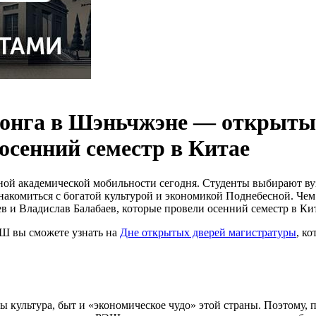
конга в Шэньчжэне — открытый
осенний семестр в Китае
 академической мобильности сегодня. Студенты выбирают вузы 
знакомиться с богатой культурой и экономикой Поднебесной. Чем
в и Владислав Балабаев, которые провели осенний семестр в Ки
ЭШ вы сможете узнать на
Дне открытых дверей магистратуры
, к
ны культура, быт и «экономическое чудо» этой страны. Поэтому,