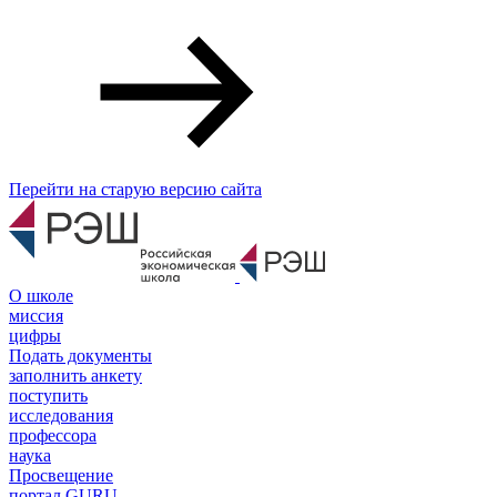
Перейти на старую версию сайта
О школе
миссия
цифры
Подать документы
заполнить анкету
поступить
исследования
профессора
наука
Просвещение
портал GURU