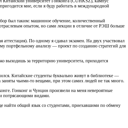
рал Китайский университет Гонконга (CUHKSZ), кампус
ригодится мне, если я буду работать в международной
ыбор был таким: машинное обучение, количественный
отраслевым опытом, но сами лекции в отличие от РЭШ больше
 аттестация). По одному я сдавал экзамен. На двух участвовал
му портфельному анализу — проект по созданию стратегий для
ько выходишь за территорию университета, приходится
учился. Китайские студенты буквально живут в библиотеке —
та заняты чьими-то вещами, при этом самих людей не так много.
конге. Гонконг и Чунцин произвели на меня невероятные
и и потрясающими видами.
още найти общий язык со студентами, приехавшими по обмену