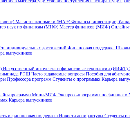
пления в магистратуру
Условия поступления в аспирантуру
Гран
авриат)
Магистр экономики (МАЭ)
Финансы, инвестиции, банк
тер наук по финансам (МНФ)
Мастер финансов (МИФ)
Онлайн-
ёта индивидуальных достижений
Финансовая поддержка
Школь
ера выпускников
Б)
Искусственный интеллект и финансовые технологии (ИИФТ)
лимпиада РЭШ
Часто задаваемые вопросы
Пособия для абитури
уры
Профессора программ
Студенты о программах
Карьера выпу
лайн-программа Мини-МИФ
Экспресс-программы по финансам
ммах
Карьера выпускников
сть и финансовая поддержка
Новости аспирантуры
Студенты о