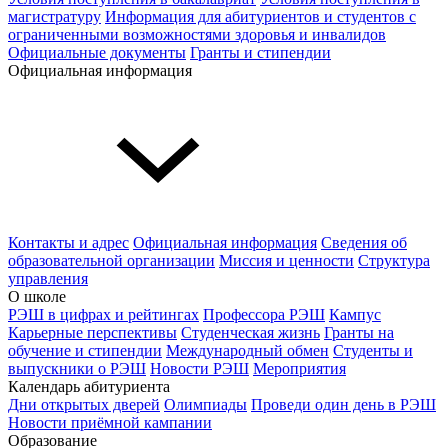
магистратуру
Информация для абитуриентов и студентов с
ограниченными возможностями здоровья и инвалидов
Официальные документы
Гранты и стипендии
Официальная информация
Контакты и адрес
Официальная информация
Сведения об
образовательной организации
Миссия и ценности
Структура
управления
О школе
РЭШ в цифрах и рейтингах
Профессора РЭШ
Кампус
Карьерные перспективы
Студенческая жизнь
Гранты на
обучение и стипендии
Международный обмен
Студенты и
выпускники о РЭШ
Новости РЭШ
Мероприятия
Календарь абитуриента
Дни открытых дверей
Олимпиады
Проведи один день в РЭШ
Новости приёмной кампании
Образование