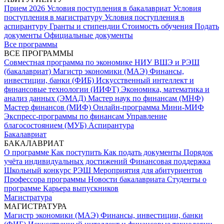
Прием 2026
Условия поступления в бакалавриат
Условия
поступления в магистратуру
Условия поступления в
аспирантуру
Гранты и стипендии
Стоимость обучения
Подать
документы
Официальные документы
Все программы
ВСЕ ПРОГРАММЫ
Совместная программа по экономике НИУ ВШЭ и РЭШ
(бакалавриат)
Магистр экономики (МАЭ)
Финансы,
инвестиции, банки (ФИБ)
Искусственный интеллект и
финансовые технологии (ИИФТ)
Экономика, математика и
анализ данных (ЭМАД)
Мастер наук по финансам (МНФ)
Мастер финансов (МИФ)
Онлайн-программа Мини-МИФ
Экспресс-программы по финансам
Управление
благосостоянием (МУБ)
Аспирантура
Бакалавриат
БАКАЛАВРИАТ
О программе
Как поступить
Как подать документы
Порядок
учёта индивидуальных достижений
Финансовая поддержка
Школьный конкурс РЭШ
Мероприятия для абитуриентов
Профессора программы
Новости бакалавриата
Студенты о
программе
Карьера выпускников
Магистратура
МАГИСТРАТУРА
Магистр экономики (МАЭ)
Финансы, инвестиции, банки