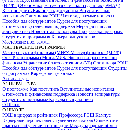
(ФИБ)
Искусственный интеллект и финансовые технологии
(ИИФТ)
Экономика, математика и анализ данных (ЭМАД)
Как поступить
Как подать документы
Вступительные
испытания
Олимпиада РЭШ
Часто задаваемые вопросы
Пособия для абитуриентов
Курсы для поступающих
Стоимость и финансовая поддержка
Мероприятия для
абитуриентов
Новости магистратуры
Профессора программ
Студенты о программах
Карьера выпускников
Мастерские программы
МАСТЕРСКИЕ ПРОГРАММЫ
Мастер наук по финансам (МНФ)
Мастер финансов (МИФ)
Онлайн-программа Мини-МИФ
Экспресс-программы по
финансам
Управление благосостоянием (УБ)
Олимпиада РЭШ
Пособия для абитуриентов
Курсы для поступающих
Студенты
о программах
Карьера выпускников
Аспирантура
АСПИРАНТУРА
О программе
Как поступить
Вступительные испытания
Стоимость и финансовая поддержка
Новости аспирантуры
Студенты о программе
Карьера выпускников
О Школе
О ШКОЛЕ
РЭШ в цифрах и рейтингах
Профессора РЭШ
Кампус
Карьерные перспективы
Студенческая жизнь
Общежитие
Гранты на обучение и стипендии
Международный обмен