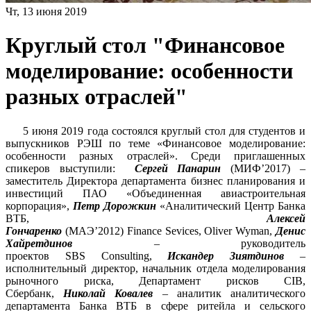
Чт, 13 июня 2019
Круглый стол "Финансовое
моделирование: особенности
разных отраслей"
5 июня 2019 года состоялся круглый стол для студентов и
выпускников РЭШ по теме «Финансовое моделирование:
особенности разных отраслей». Среди приглашенных
спикеров выступили:
Сергей Панарин
(МИФ’2017) –
заместитель Директора департамента бизнес планирования и
инвестиций ПАО «Объединенная авиастроительная
корпорация»,
Петр Дорожкин
«Аналитический Центр Банка
ВТБ,
Алексей
Гончаренко
(МАЭ’2012) Finance Sevices, Oliver Wyman,
Денис
Хайретдинов
– руководитель
проектов SBS Consulting,
Искандер Зиятдинов
–
исполнительный директор, начальник отдела моделирования
рыночного риска, Департамент рисков CIB,
Сбербанк,
Николай Ковалев
– аналитик аналитического
департамента Банка ВТБ в сфере ритейла и сельского