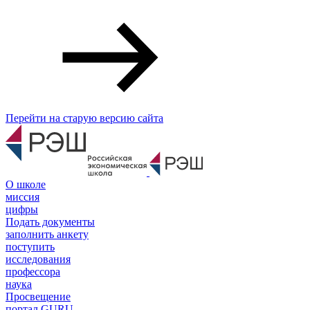
Перейти на старую версию сайта
О школе
миссия
цифры
Подать документы
заполнить анкету
поступить
исследования
профессора
наука
Просвещение
портал GURU