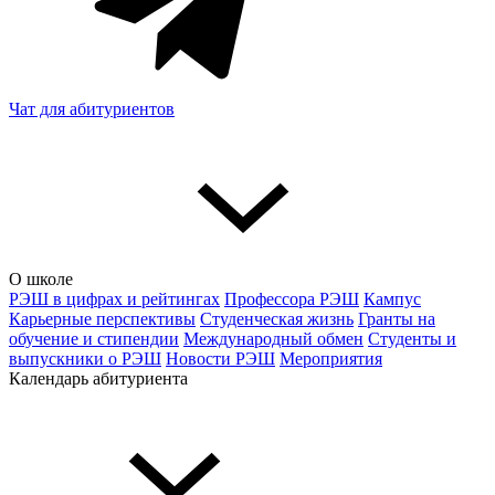
Чат для абитуриентов
О школе
РЭШ в цифрах и рейтингах
Профессора РЭШ
Кампус
Карьерные перспективы
Студенческая жизнь
Гранты на
обучение и стипендии
Международный обмен
Студенты и
выпускники о РЭШ
Новости РЭШ
Мероприятия
Календарь абитуриента