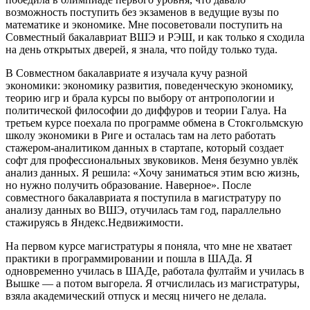
возможность поступить без экзаменов в ведущие вузы по
математике и экономике. Мне посоветовали поступить на
Совместный бакалавриат ВШЭ и РЭШ, и как только я сходила
на день открытых дверей, я знала, что пойду только туда.
В Совместном бакалавриате я изучала кучу разной
экономики: экономику развития, поведенческую экономику,
теорию игр и брала курсы по выбору от антропологии и
политической философии до диффуров и теории Галуа. На
третьем курсе поехала по программе обмена в Стокгольмскую
школу экономики в Риге и осталась там на лето работать
стажером-аналитиком данных в стартапе, который создает
софт для профессиональных звуковиков. Меня безумно увлёк
анализ данных. Я решила: «Хочу заниматься этим всю жизнь,
но нужно получить образование. Наверное». После
совместного бакалавриата я поступила в магистратуру по
анализу данных во ВШЭ, отучилась там год, параллельно
стажируясь в Яндекс.Недвижимости.
На первом курсе магистратуры я поняла, что мне не хватает
практики в программировании и пошла в ШАДа. Я
одновременно училась в ШАДе, работала фултайм и училась в
Вышке — а потом выгорела. Я отчислилась из магистратуры,
взяла академический отпуск и месяц ничего не делала.