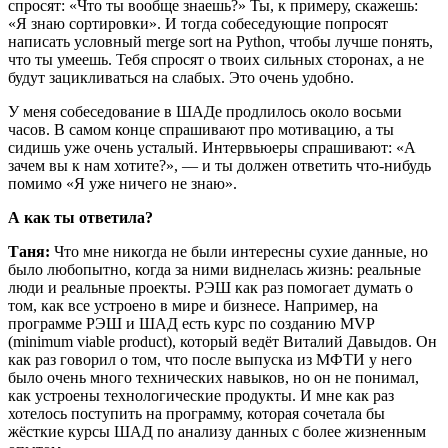
спросят: «Что ты вообще знаешь?» Ты, к примеру, скажешь:
«Я знаю сортировки». И тогда собеседующие попросят
написать условный merge sort на Python, чтобы лучше понять,
что ты умеешь. Тебя спросят о твоих сильных сторонах, а не
будут зацикливаться на слабых. Это очень удобно.
У меня собеседование в ШАДе продлилось около восьми
часов. В самом конце спрашивают про мотивацию, а ты
сидишь уже очень усталый. Интервьюеры спрашивают: «А
зачем вы к нам хотите?», — и ты должен ответить что-нибудь
помимо «Я уже ничего не знаю».
А как ты ответила?
Таня:
Что мне никогда не были интересны сухие данные, но
было любопытно, когда за ними виднелась жизнь: реальные
люди и реальные проекты. РЭШ как раз помогает думать о
том, как все устроено в мире и бизнесе. Например, на
программе РЭШ и ШАД есть курс по созданию MVP
(minimum viable product), который ведёт Виталий Давыдов. Он
как раз говорил о том, что после выпуска из МФТИ у него
было очень много технических навыков, но он не понимал,
как устроены технологические продукты. И мне как раз
хотелось поступить на программу, которая сочетала бы
жёсткие курсы ШАД по анализу данных с более жизненным