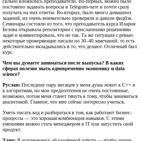
сильно вложились преподаватели. Во-первых, можно было
постоянно задавать вопросы в Telegram-чате и почти сразу
получать на них ответы. Во-вторых, было много домашних
заданий, их очень внимательно проверяли и давали фидбэк.
Семинары состояли из того, что преподаватель курса Илария
Белова открывала репозитории с присланными решениями
задач и комментировала, что не так. Та же ситуация с ревью:
некоторые проверяющие писали по 30–40 замечаний, то есть
действительно вкладывались в то, что делают. Отличный был
курс.
Чем вы думаете заниматься после выпуска? В каких
сферах полезно знать одновременно экономику и data
science?
Руслан:
Последние пару месяцев у меня душа лежит к C++ и
к алгоритмам, но мои предпочтения не очень постоянные,
возможно, потом меня станет тянуть к тому, чтобы заниматься
аналитикой. Главное, что мне сейчас интересно учиться.
Уметь писать код и разбираться в том, как работают бизнес-
процессы — это хорошая комбинация навыков. С этими
умениями можно стать менеджером в IT или запустить свой
продукт.
Таня:
Я задумываюсь об удалённой работе — чтобы лучше