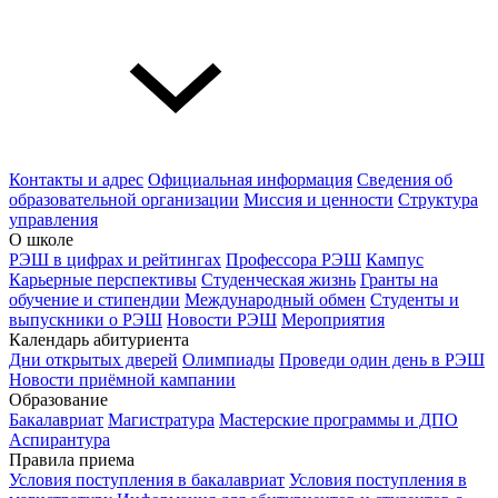
Контакты и адрес
Официальная информация
Сведения об
образовательной организации
Миссия и ценности
Структура
управления
О школе
РЭШ в цифрах и рейтингах
Профессора РЭШ
Кампус
Карьерные перспективы
Студенческая жизнь
Гранты на
обучение и стипендии
Международный обмен
Студенты и
выпускники о РЭШ
Новости РЭШ
Мероприятия
Календарь абитуриента
Дни открытых дверей
Олимпиады
Проведи один день в РЭШ
Новости приёмной кампании
Образование
Бакалавриат
Магистратура
Мастерские программы и ДПО
Аспирантура
Правила приема
Условия поступления в бакалавриат
Условия поступления в