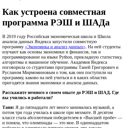
Как устроена совместная
программа РЭШ и ШАДа
В 2019 году Российская экономическая школа и Школа
анализа данных Яндекса запустили совместную
программу
«Экономика и анализ данных»
. На ней студенты
изучают как основы экономики и финансов, так и
программирование на языке Python, прикладную статистику,
алгоритмы и машинное обучение.
Академия Яндекса
поговорила со студентами программы Таней Григорович и
Русланом Мирмоминовым о том, как они поступили на
программу, каково на ней учиться и в каких областях
пригодятся знания экономики и анализа данных.
Расскажите немного о своем опыте до РЭШ и ШАД. Где
вы учились и работали?
Таня:
Я до пятнадцати лет много занималась музыкой, а
потом три года училась в школе при мехмате. В десятом
классе стала абсолютным победителем в «Высшей пробе» —
и поняла, что олимпиады — это мое. В одиннадцатом
победила в олимпиаде первого уровня, что давало