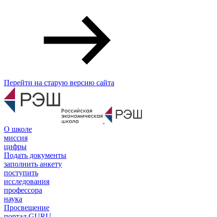
Перейти на старую версию сайта
О школе
миссия
цифры
Подать документы
заполнить анкету
поступить
исследования
профессора
наука
Просвещение
портал GURU