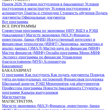
Прием 2026
Условия поступления в бакалавриат
Условия
поступления в магистратуру
Условия поступления в
аспирантуру
Гранты и стипендии
Стоимость обучения
Подать
документы
Официальные документы
Все программы
ВСЕ ПРОГРАММЫ
Совместная программа по экономике НИУ ВШЭ и РЭШ
(бакалавриат)
Магистр экономики (МАЭ)
Финансы,
инвестиции, банки (ФИБ)
Искусственный интеллект и
финансовые технологии (ИИФТ)
Экономика, математика и
анализ данных (ЭМАД)
Мастер наук по финансам (МНФ)
Мастер финансов (МИФ)
Онлайн-программа Мини-МИФ
Экспресс-программы по финансам
Управление
благосостоянием (МУБ)
Аспирантура
Бакалавриат
БАКАЛАВРИАТ
О программе
Как поступить
Как подать документы
Порядок
учёта индивидуальных достижений
Финансовая поддержка
Школьный конкурс РЭШ
Мероприятия для абитуриентов
Профессора программы
Новости бакалавриата
Студенты о
программе
Карьера выпускников
Магистратура
МАГИСТРАТУРА
Магистр экономики (МАЭ)
Финансы, инвестиции, банки