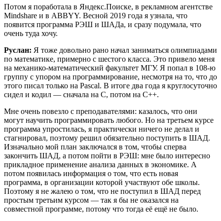
Потом я поработала в Яндекс.Поиске, в рекламном агентстве
Mindshare и в ABBYY. Весной 2019 года я узнала, что
появится программа РЭШ и ШАДа, и сразу подумала, что
очень туда хочу.
Руслан:
Я тоже довольно рано начал заниматься олимпиадами
по математике, примерно с шестого класса. Это привело меня
на механико-математический факультет МГУ. Я попал в 108-ю
группу с упором на программирование, несмотря на то, что до
этого писал только на Pascal. В итоге два года я круглосуточно
сидел и кодил — сначала на C, потом на C++.
Мне очень повезло с преподавателями: казалось, что они
могут научить программировать любого. Но на третьем курсе
программа упростилась, я практически ничего не делал и
стагнировал, поэтому решил обязательно поступить в ШАД.
Изначально мой план заключался в том, чтобы сперва
закончить ШАД, а потом пойти в РЭШ: мне было интересно
прикладное применение анализа данных в экономике. А
потом появилась информация о том, что есть новая
программа, в организации которой участвуют обе школы.
Поэтому я не жалею о том, что не поступил в ШАД перед
простым третьим курсом — так я бы не оказался на
совместной программе, потому что тогда её ещё не было.