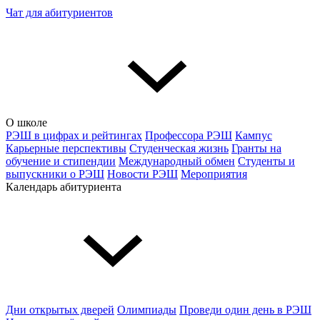
Чат для абитуриентов
О школе
РЭШ в цифрах и рейтингах
Профессора РЭШ
Кампус
Карьерные перспективы
Студенческая жизнь
Гранты на
обучение и стипендии
Международный обмен
Студенты и
выпускники о РЭШ
Новости РЭШ
Мероприятия
Календарь абитуриента
Дни открытых дверей
Олимпиады
Проведи один день в РЭШ