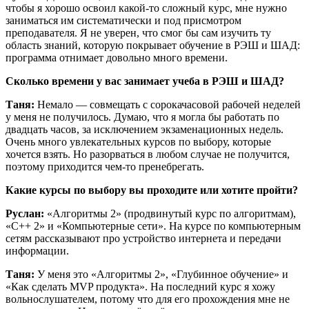
чтобы я хорошо освоил какой-то сложный курс, мне нужно
заниматься им систематически и под присмотром
преподавателя. Я не уверен, что смог бы сам изучить ту
область знаний, которую покрывает обучение в РЭШ и ШАД:
программа отнимает довольно много времени.
Сколько времени у вас занимает учеба в РЭШ и ШАД?
Таня:
Немало — совмещать с сорокачасовой рабочей неделей
у меня не получилось. Думаю, что я могла бы работать по
двадцать часов, за исключением экзаменационных недель.
Очень много увлекательных курсов по выбору, которые
хочется взять. Но разорваться в любом случае не получится,
поэтому приходится чем-то пренебрегать.
Какие курсы по выбору вы проходите или хотите пройти?
Руслан:
«Алгоритмы 2» (продвинутый курс по алгоритмам),
«С++ 2» и «Компьютерные сети». На курсе по компьютерным
сетям рассказывают про устройство интернета и передачи
информации.
Таня:
У меня это «Алгоритмы 2», «Глубинное обучение» и
«Как сделать MVP продукта». На последний курс я хожу
вольнослушателем, потому что для его прохождения мне не