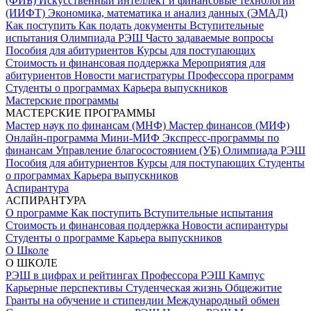
(ФИБ)
Искусственный интеллект и финансовые технологии
(ИИФТ)
Экономика, математика и анализ данных (ЭМАД)
Как поступить
Как подать документы
Вступительные
испытания
Олимпиада РЭШ
Часто задаваемые вопросы
Пособия для абитуриентов
Курсы для поступающих
Стоимость и финансовая поддержка
Мероприятия для
абитуриентов
Новости магистратуры
Профессора программ
Студенты о программах
Карьера выпускников
Мастерские программы
МАСТЕРСКИЕ ПРОГРАММЫ
Мастер наук по финансам (МНФ)
Мастер финансов (МИФ)
Онлайн-программа Мини-МИФ
Экспресс-программы по
финансам
Управление благосостоянием (УБ)
Олимпиада РЭШ
Пособия для абитуриентов
Курсы для поступающих
Студенты
о программах
Карьера выпускников
Аспирантура
АСПИРАНТУРА
О программе
Как поступить
Вступительные испытания
Стоимость и финансовая поддержка
Новости аспирантуры
Студенты о программе
Карьера выпускников
О Школе
О ШКОЛЕ
РЭШ в цифрах и рейтингах
Профессора РЭШ
Кампус
Карьерные перспективы
Студенческая жизнь
Общежитие
Гранты на обучение и стипендии
Международный обмен