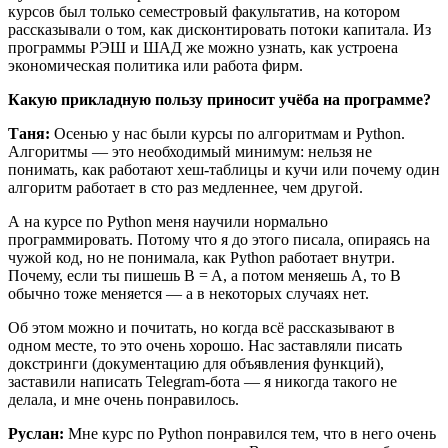
курсов был только семестровый факультатив, на котором
рассказывали о том, как дисконтировать потоки капитала. Из
программы РЭШ и ШАД же можно узнать, как устроена
экономическая политика или работа фирм.
Какую прикладную пользу приносит учёба на программе?
Таня:
Осенью у нас были курсы по алгоритмам и Python.
Алгоритмы — это необходимый минимум: нельзя не
понимать, как работают хеш-таблицы и кучи или почему один
алгоритм работает в сто раз медленнее, чем другой.
А на курсе по Python меня научили нормально
программировать. Потому что я до этого писала, опираясь на
чужой код, но не понимала, как Python работает внутри.
Почему, если ты пишешь B = A, а потом меняешь A, то B
обычно тоже меняется — а в некоторых случаях нет.
Об этом можно и почитать, но когда всё рассказывают в
одном месте, то это очень хорошо. Нас заставляли писать
докстринги (документацию для объявления функций),
заставили написать Telegram-бота — я никогда такого не
делала, и мне очень понравилось.
Руслан:
Мне курс по Python понравился тем, что в него очень