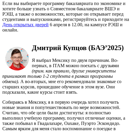
Если вы выбираете программу бакалавриата по экономике и
хотите больше узнать о Совместном бакалавриате ВШЭ и
РЭШ, а также о возможностях, которые он открывает перед
студентами и выпускниками, регистрируйтесь и приходите на
День открытых дверей
6 апреля в 12.00, на кампусе РЭШ и
онлайн.
Дмитрий Купцов (БАЭ’2025)
Я выбрал Мексику по двум причинам. Во-
первых, в ITAM можно поехать с друзьями
(прим. как правило, другие университеты
принимают только 1-2 студента в рамках программы
обмена).
А во-вторых, мне его рекомендовали знакомые со
старших курсов, прошедшие обучение в этом вузе. Они
подсказали, какие курсы стоит взять.
Собираясь в Мексику, я в первую очередь хотел получить
новые знания и попутешествовать по мере возможностей.
Считаю, что обе цели были достигнуты: я полностью
выполнил учебную программу, получил отличные оценки, а
также побывал в Гвадалахаре, Оахаке, Пуэрто Эскондидо.
Самым ярким для меня стало воспоминание о поездке в