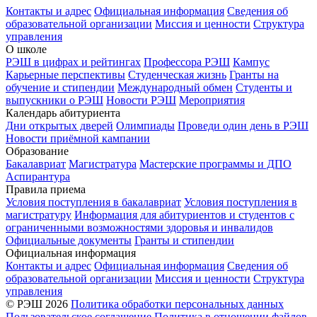
Контакты и адрес
Официальная информация
Сведения об
образовательной организации
Миссия и ценности
Структура
управления
О школе
РЭШ в цифрах и рейтингах
Профессора РЭШ
Кампус
Карьерные перспективы
Студенческая жизнь
Гранты на
обучение и стипендии
Международный обмен
Студенты и
выпускники о РЭШ
Новости РЭШ
Мероприятия
Календарь абитуриента
Дни открытых дверей
Олимпиады
Проведи один день в РЭШ
Новости приёмной кампании
Образование
Бакалавриат
Магистратура
Мастерские программы и ДПО
Аспирантура
Правила приема
Условия поступления в бакалавриат
Условия поступления в
магистратуру
Информация для абитуриентов и студентов с
ограниченными возможностями здоровья и инвалидов
Официальные документы
Гранты и стипендии
Официальная информация
Контакты и адрес
Официальная информация
Сведения об
образовательной организации
Миссия и ценности
Структура
управления
© РЭШ 2026
Политика обработки персональных данных
Пользовательское соглашение
Политика в отношении файлов