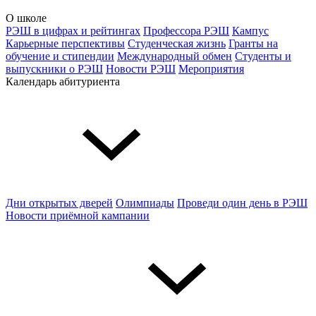
О школе
РЭШ в цифрах и рейтингах
Профессора РЭШ
Кампус
Карьерные перспективы
Студенческая жизнь
Гранты на
обучение и стипендии
Международный обмен
Студенты и
выпускники о РЭШ
Новости РЭШ
Мероприятия
Календарь абитуриента
Дни открытых дверей
Олимпиады
Проведи один день в РЭШ
Новости приёмной кампании