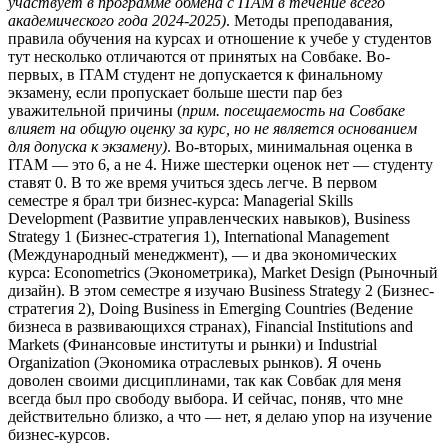
участвует в программе обмена с ITAM в течение всего
академического года 2024-2025)
. Методы преподавания,
правила обучения на курсах и отношение к учебе у студентов
тут несколько отличаются от принятых на Совбаке. Во-
первых, в ITAM студент не допускается к финальному
экзамену, если пропускает больше шести пар без
уважительной причины (
прим. посещаемость на Совбаке
влияет на общую оценку за курс, но не является основанием
для допуска к экзамену
)
. Во-вторых, минимальная оценка в
ITAM — это 6, а не 4. Ниже шестерки оценок нет — студенту
ставят 0. В то же время учиться здесь легче. В первом
семестре я брал три бизнес-курса: Managerial Skills
Development (Развитие управленческих навыков), Business
Strategy 1 (Бизнес-стратегия 1), International Management
(Международный менеджмент), — и два экономических
курса: Econometrics (Эконометрика), Market Design (Рыночный
дизайн). В этом семестре я изучаю Business Strategy 2 (Бизнес-
стратегия 2), Doing Business in Emerging Countries (Ведение
бизнеса в развивающихся странах), Financial Institutions and
Markets (Финансовые институты и рынки) и Industrial
Organization (Экономика отраслевых рынков). Я очень
доволен своими дисциплинами, так как Совбак для меня
всегда был про свободу выбора. И сейчас, поняв, что мне
действительно близко, а что — нет, я делаю упор на изучение
бизнес-курсов.