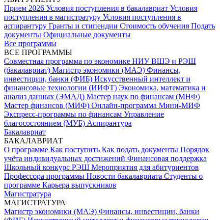
Прием 2026
Условия поступления в бакалавриат
Условия
поступления в магистратуру
Условия поступления в
аспирантуру
Гранты и стипендии
Стоимость обучения
Подать
документы
Официальные документы
Все программы
ВСЕ ПРОГРАММЫ
Совместная программа по экономике НИУ ВШЭ и РЭШ
(бакалавриат)
Магистр экономики (МАЭ)
Финансы,
инвестиции, банки (ФИБ)
Искусственный интеллект и
финансовые технологии (ИИФТ)
Экономика, математика и
анализ данных (ЭМАД)
Мастер наук по финансам (МНФ)
Мастер финансов (МИФ)
Онлайн-программа Мини-МИФ
Экспресс-программы по финансам
Управление
благосостоянием (МУБ)
Аспирантура
Бакалавриат
БАКАЛАВРИАТ
О программе
Как поступить
Как подать документы
Порядок
учёта индивидуальных достижений
Финансовая поддержка
Школьный конкурс РЭШ
Мероприятия для абитуриентов
Профессора программы
Новости бакалавриата
Студенты о
программе
Карьера выпускников
Магистратура
МАГИСТРАТУРА
Магистр экономики (МАЭ)
Финансы, инвестиции, банки