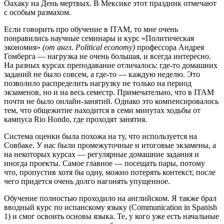
Оахаку на День мертвых. В Мексике этот праздник отмечают
с особым размахом.
Если говорить про обучение в ITAM, то мне очень
понравились научные семинары и курс «Политическая
экономия»
(от англ. Political economy)
профессора Андрея
Гомберга — нагрузка не очень большая, и всегда интересно.
На разных курсах преподавание отличалось: где-то домашних
заданий не было совсем, а где-то — каждую неделю. Это
позволило распределить нагрузку не только на период
экзаменов, но и на весь семестр. Примечательно, что в ITAM
почти не было онлайн-занятий. Однако это компенсировалось
тем, что общежитие находится в семи минутах ходьбы от
кампуса Rio Hondo, где проходят занятия.
Система оценки была похожа на ту, что используется на
Совбаке. У нас были промежуточные и итоговые экзамены, а
на некоторых курсах — регулярные домашние задания и
иногда проекты. Самое главное — посещать пары, потому
что, пропустив хотя бы одну, можно потерять контекст, после
чего придется очень долго нагонять упущенное.
Обучение полностью проходило на английском. Я также брал
вводный курс по испанскому языку (Communication in Spanish
1) и смог освоить основы языка. Те, у кого уже есть начальные