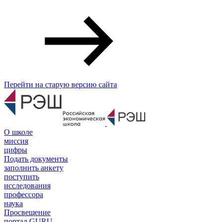
Перейти на старую версию сайта
О школе
миссия
цифры
Подать документы
заполнить анкету
поступить
исследования
профессора
наука
Просвещение
портал GURU