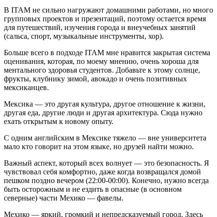
В ITAM не сильно нагружают домашними работами, но много
групповых проектов и презентаций, поэтому остается время
для путешествий, изучения города и внеучебных занятий
(сальса, спорт, музыкальные инструменты, хор).
Больше всего в подходе ITAM мне нравится закрытая система
оценивания, которая, по моему мнению, очень хороша для
ментального здоровья студентов. Добавьте к этому солнце,
фрукты, клубнику зимой, авокадо и очень позитивных
мексиканцев.
Мексика — это другая культура, другое отношение к жизни,
другая еда, другие люди и другая архитектура. Сюда нужно
ехать открытым к новому опыту.
С одним английским в Мексике тяжело — вне университета
мало кто говорит на этом языке, но друзей найти можно.
Важный аспект, который всех волнует — это безопасность. Я
чувствовал себя комфортно, даже когда возвращался домой
пешком поздно вечером (22:00-00:00). Конечно, нужно всегда
быть осторожным и не ездить в опасные (в основном
северные) части Мехико — фавелы.
Мехико — яркий, громкий и непредсказуемый город. Здесь