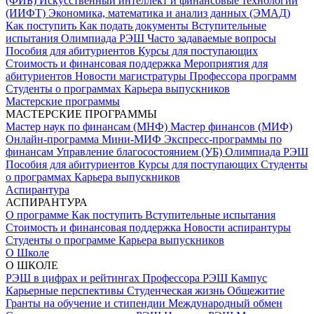
(ФИБ)
Искусственный интеллект и финансовые технологии
(ИИФТ)
Экономика, математика и анализ данных (ЭМАД)
Как поступить
Как подать документы
Вступительные
испытания
Олимпиада РЭШ
Часто задаваемые вопросы
Пособия для абитуриентов
Курсы для поступающих
Стоимость и финансовая поддержка
Мероприятия для
абитуриентов
Новости магистратуры
Профессора программ
Студенты о программах
Карьера выпускников
Мастерские программы
МАСТЕРСКИЕ ПРОГРАММЫ
Мастер наук по финансам (МНФ)
Мастер финансов (МИФ)
Онлайн-программа Мини-МИФ
Экспресс-программы по
финансам
Управление благосостоянием (УБ)
Олимпиада РЭШ
Пособия для абитуриентов
Курсы для поступающих
Студенты
о программах
Карьера выпускников
Аспирантура
АСПИРАНТУРА
О программе
Как поступить
Вступительные испытания
Стоимость и финансовая поддержка
Новости аспирантуры
Студенты о программе
Карьера выпускников
О Школе
О ШКОЛЕ
РЭШ в цифрах и рейтингах
Профессора РЭШ
Кампус
Карьерные перспективы
Студенческая жизнь
Общежитие
Гранты на обучение и стипендии
Международный обмен