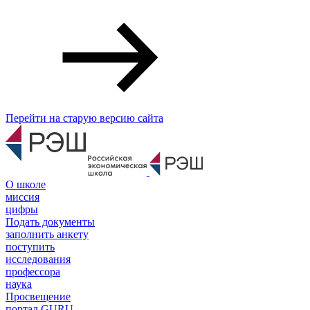
Перейти на старую версию сайта
О школе
миссия
цифры
Подать документы
заполнить анкету
поступить
исследования
профессора
наука
Просвещение
портал GURU