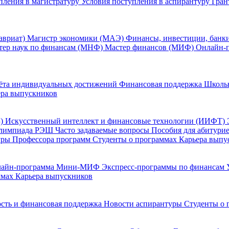
пления в магистратуру
Условия поступления в аспирантуру
Гран
авриат)
Магистр экономики (МАЭ)
Финансы, инвестиции, банк
тер наук по финансам (МНФ)
Мастер финансов (МИФ)
Онлайн-
ёта индивидуальных достижений
Финансовая поддержка
Школь
ера выпускников
Б)
Искусственный интеллект и финансовые технологии (ИИФТ)
лимпиада РЭШ
Часто задаваемые вопросы
Пособия для абитури
уры
Профессора программ
Студенты о программах
Карьера выпу
лайн-программа Мини-МИФ
Экспресс-программы по финансам
ммах
Карьера выпускников
сть и финансовая поддержка
Новости аспирантуры
Студенты о