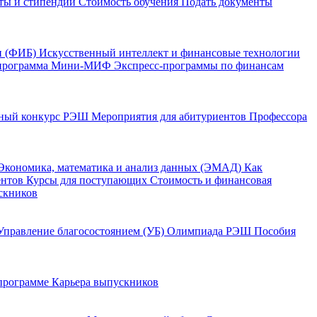
ты и стипендии
Стоимость обучения
Подать документы
и (ФИБ)
Искусственный интеллект и финансовые технологии
программа Мини-МИФ
Экспресс-программы по финансам
ный конкурс РЭШ
Мероприятия для абитуриентов
Профессора
Экономика, математика и анализ данных (ЭМАД)
Как
ентов
Курсы для поступающих
Стоимость и финансовая
скников
Управление благосостоянием (УБ)
Олимпиада РЭШ
Пособия
 программе
Карьера выпускников