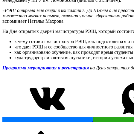
менеджменту МГУ им. Ломоносова (диплом с отличием).
«
РЭШ открыла мне двери в консалтинг. До Школы я не представ
множество мягких навыков, включая умение эффективно работ
вспоминает Наталья Махрова.
На Дне открытых дверей магистратуры РЭШ, который состоится
к чему готовит магистратура РЭШ, как подготовиться и 
что дает РЭШ и ее сообщество для личностного развития
как организовано обучение, как проводят время студенты
куда трудоустраиваются выпускники, истории успеха вы
Программа мероприятия и регистрация
на День открытых дв