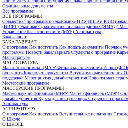
Прием 2026
Условия поступления в бакалавриат
Условия посту
Официальные документы
Все программы
ВСЕ ПРОГРАММЫ
Совместная программа по экономике НИУ ВШЭ и РЭШ (бакал
(ИИФТ)
Экономика, математика и анализ данных (ЭМАД)
Мас
Управление благосостоянием (МУБ)
Аспирантура
Бакалавриат
БАКАЛАВРИАТ
О программе
Как поступить
Как подать документы
Порядок уч
программы
Новости бакалавриата
Студенты о программе
Карь
Магистратура
МАГИСТРАТУРА
Магистр экономики (МАЭ)
Финансы, инвестиции, банки (ФИ
поступить
Как подать документы
Вступительные испытания
О
поддержка
Мероприятия для абитуриентов
Новости магистрат
Мастерские программы
МАСТЕРСКИЕ ПРОГРАММЫ
Мастер наук по финансам (МНФ)
Мастер финансов (МИФ)
Он
для абитуриентов
Курсы для поступающих
Студенты о програ
Аспирантура
АСПИРАНТУРА
О программе
Как поступить
Вступительные испытания
Стоимо
О Школе
О ШКОЛЕ