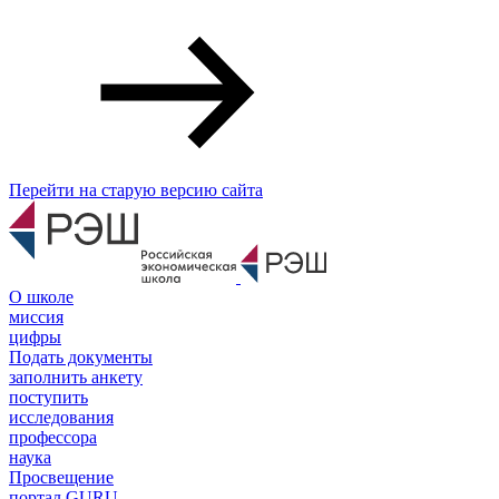
Перейти на старую версию сайта
О школе
миссия
цифры
Подать документы
заполнить анкету
поступить
исследования
профессора
наука
Просвещение
портал GURU