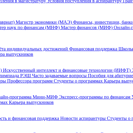
пления в магистратуру
Условия поступления в аспирантуру
Гран
авриат)
Магистр экономики (МАЭ)
Финансы, инвестиции, банк
тер наук по финансам (МНФ)
Мастер финансов (МИФ)
Онлайн-
ёта индивидуальных достижений
Финансовая поддержка
Школь
ера выпускников
Б)
Искусственный интеллект и финансовые технологии (ИИФТ)
лимпиада РЭШ
Часто задаваемые вопросы
Пособия для абитури
уры
Профессора программ
Студенты о программах
Карьера выпу
лайн-программа Мини-МИФ
Экспресс-программы по финансам
ммах
Карьера выпускников
сть и финансовая поддержка
Новости аспирантуры
Студенты о