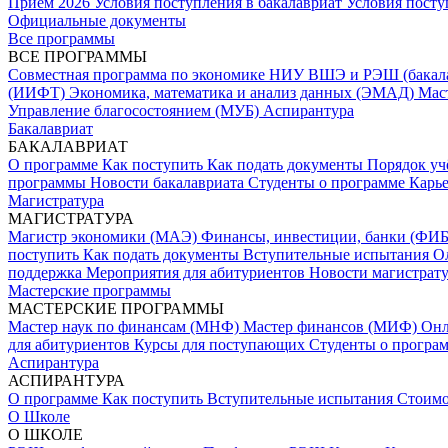
Прием 2026
Условия поступления в бакалавриат
Условия посту
Официальные документы
Все программы
ВСЕ ПРОГРАММЫ
Совместная программа по экономике НИУ ВШЭ и РЭШ (бакал
(ИИФТ)
Экономика, математика и анализ данных (ЭМАД)
Мас
Управление благосостоянием (МУБ)
Аспирантура
Бакалавриат
БАКАЛАВРИАТ
О программе
Как поступить
Как подать документы
Порядок уч
программы
Новости бакалавриата
Студенты о программе
Карь
Магистратура
МАГИСТРАТУРА
Магистр экономики (МАЭ)
Финансы, инвестиции, банки (ФИ
поступить
Как подать документы
Вступительные испытания
О
поддержка
Мероприятия для абитуриентов
Новости магистрат
Мастерские программы
МАСТЕРСКИЕ ПРОГРАММЫ
Мастер наук по финансам (МНФ)
Мастер финансов (МИФ)
Он
для абитуриентов
Курсы для поступающих
Студенты о програ
Аспирантура
АСПИРАНТУРА
О программе
Как поступить
Вступительные испытания
Стоимо
О Школе
О ШКОЛЕ