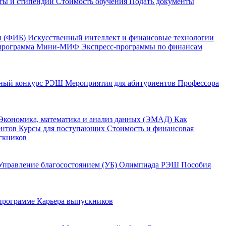
ты и стипендии
Стоимость обучения
Подать документы
и (ФИБ)
Искусственный интеллект и финансовые технологии
программа Мини-МИФ
Экспресс-программы по финансам
ный конкурс РЭШ
Мероприятия для абитуриентов
Профессора
Экономика, математика и анализ данных (ЭМАД)
Как
ентов
Курсы для поступающих
Стоимость и финансовая
скников
Управление благосостоянием (УБ)
Олимпиада РЭШ
Пособия
 программе
Карьера выпускников