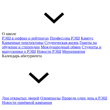
О школе
РЭШ в цифрах и рейтингах
Профессора РЭШ
Кампус
Карьерные перспективы
Студенческая жизнь
Гранты на
обучение и стипендии
Международный обмен
Студенты и
выпускники о РЭШ
Новости РЭШ
Мероприятия
Календарь абитуриента
Дни открытых дверей
Олимпиады
Проведи один день в РЭШ
Новости приёмной кампании