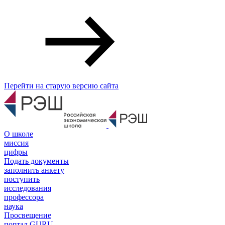
Перейти на старую версию сайта
О школе
миссия
цифры
Подать документы
заполнить анкету
поступить
исследования
профессора
наука
Просвещение
портал GURU