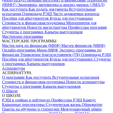
(ФИБ)
Искусственный интеллект и финансовые технологии
(ИИФТ)
Экономика, математика и анализ данных (ЭМАД)
Как поступить
Как подать документы
Вступительные
испытания
Олимпиада РЭШ
Часто задаваемые вопросы
Пособия для абитуриентов
Курсы для поступающих
Стоимость и финансовая поддержка
Мероприятия для
абитуриентов
Новости магистратуры
Профессора программ
Студенты о программах
Карьера выпускников
Мастерские программы
МАСТЕРСКИЕ ПРОГРАММЫ
Мастер наук по финансам (МНФ)
Мастер финансов (МИФ)
Онлайн-программа Мини-МИФ
Экспресс-программы по
финансам
Управление благосостоянием (УБ)
Олимпиада РЭШ
Пособия для абитуриентов
Курсы для поступающих
Студенты
о программах
Карьера выпускников
Аспирантура
АСПИРАНТУРА
О программе
Как поступить
Вступительные испытания
Стоимость и финансовая поддержка
Новости аспирантуры
Студенты о программе
Карьера выпускников
О Школе
О ШКОЛЕ
РЭШ в цифрах и рейтингах
Профессора РЭШ
Кампус
Карьерные перспективы
Студенческая жизнь
Общежитие
Гранты на обучение и стипендии
Международный обмен