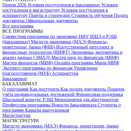
Прием 2026
Условия поступления в бакалавриат
Условия
поступления в магистратуру
Условия поступления в
аспирантуру
Гранты и стипендии
Стоимость обучения
Подать
документы
Официальные документы
Все программы
ВСЕ ПРОГРАММЫ
Совместная программа по экономике НИУ ВШЭ и РЭШ
(бакалавриат)
Магистр экономики (МАЭ)
Финансы,
инвестиции, банки (ФИБ)
Искусственный интеллект и
финансовые технологии (ИИФТ)
Экономика, математика и
анализ данных (ЭМАД)
Мастер наук по финансам (МНФ)
Мастер финансов (МИФ)
Онлайн-программа Мини-МИФ
Экспресс-программы по финансам
Управление
благосостоянием (МУБ)
Аспирантура
Бакалавриат
БАКАЛАВРИАТ
О программе
Как поступить
Как подать документы
Порядок
учёта индивидуальных достижений
Финансовая поддержка
Школьный конкурс РЭШ
Мероприятия для абитуриентов
Профессора программы
Новости бакалавриата
Студенты о
программе
Карьера выпускников
Магистратура
МАГИСТРАТУРА
Магистр экономики (МАЭ)
Финансы, инвестиции, банки