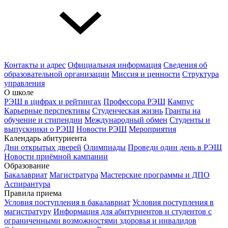
Контакты и адрес
Официальная информация
Сведения об
образовательной организации
Миссия и ценности
Структура
управления
О школе
РЭШ в цифрах и рейтингах
Профессора РЭШ
Кампус
Карьерные перспективы
Студенческая жизнь
Гранты на
обучение и стипендии
Международный обмен
Студенты и
выпускники о РЭШ
Новости РЭШ
Мероприятия
Календарь абитуриента
Дни открытых дверей
Олимпиады
Проведи один день в РЭШ
Новости приёмной кампании
Образование
Бакалавриат
Магистратура
Мастерские программы и ДПО
Аспирантура
Правила приема
Условия поступления в бакалавриат
Условия поступления в
магистратуру
Информация для абитуриентов и студентов с
ограниченными возможностями здоровья и инвалидов