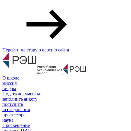
Перейти на старую версию сайта
О школе
миссия
цифры
Подать документы
заполнить анкету
поступить
исследования
профессора
наука
Просвещение
портал GURU