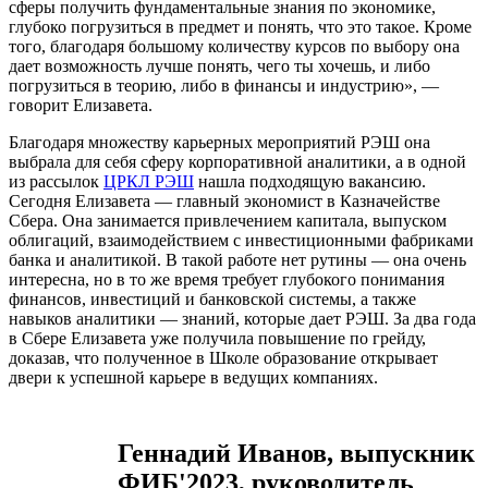
сферы получить фундаментальные знания по экономике,
глубоко погрузиться в предмет и понять, что это такое. Кроме
того, благодаря большому количеству курсов по выбору она
дает возможность лучше понять, чего ты хочешь, и либо
погрузиться в теорию, либо в финансы и индустрию», —
говорит Елизавета.
Благодаря множеству карьерных мероприятий РЭШ она
выбрала для себя сферу корпоративной аналитики, а в одной
из рассылок
ЦРКЛ РЭШ
нашла подходящую вакансию.
Сегодня Елизавета — главный экономист в Казначействе
Сбера. Она занимается привлечением капитала, выпуском
облигаций, взаимодействием с инвестиционными фабриками
банка и аналитикой. В такой работе нет рутины — она очень
интересна, но в то же время требует глубокого понимания
финансов, инвестиций и банковской системы, а также
навыков аналитики — знаний, которые дает РЭШ. За два года
в Сбере Елизавета уже получила повышение по грейду,
доказав, что полученное в Школе образование открывает
двери к успешной карьере в ведущих компаниях.
Геннадий Иванов, выпускник
ФИБ'2023, руководитель