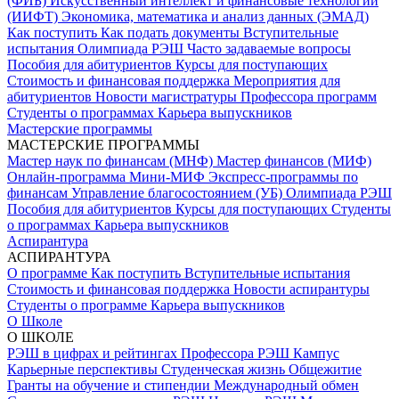
(ФИБ)
Искусственный интеллект и финансовые технологии
(ИИФТ)
Экономика, математика и анализ данных (ЭМАД)
Как поступить
Как подать документы
Вступительные
испытания
Олимпиада РЭШ
Часто задаваемые вопросы
Пособия для абитуриентов
Курсы для поступающих
Стоимость и финансовая поддержка
Мероприятия для
абитуриентов
Новости магистратуры
Профессора программ
Студенты о программах
Карьера выпускников
Мастерские программы
МАСТЕРСКИЕ ПРОГРАММЫ
Мастер наук по финансам (МНФ)
Мастер финансов (МИФ)
Онлайн-программа Мини-МИФ
Экспресс-программы по
финансам
Управление благосостоянием (УБ)
Олимпиада РЭШ
Пособия для абитуриентов
Курсы для поступающих
Студенты
о программах
Карьера выпускников
Аспирантура
АСПИРАНТУРА
О программе
Как поступить
Вступительные испытания
Стоимость и финансовая поддержка
Новости аспирантуры
Студенты о программе
Карьера выпускников
О Школе
О ШКОЛЕ
РЭШ в цифрах и рейтингах
Профессора РЭШ
Кампус
Карьерные перспективы
Студенческая жизнь
Общежитие
Гранты на обучение и стипендии
Международный обмен