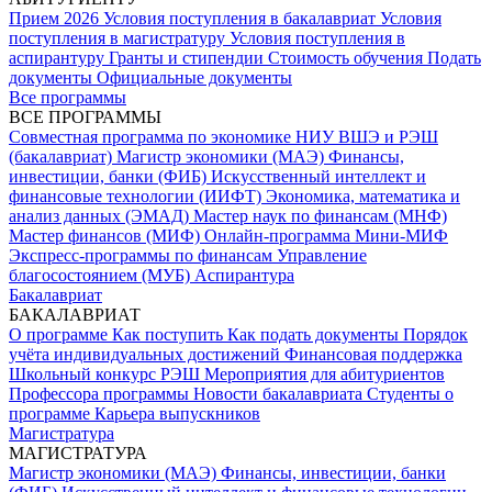
Прием 2026
Условия поступления в бакалавриат
Условия
поступления в магистратуру
Условия поступления в
аспирантуру
Гранты и стипендии
Стоимость обучения
Подать
документы
Официальные документы
Все программы
ВСЕ ПРОГРАММЫ
Совместная программа по экономике НИУ ВШЭ и РЭШ
(бакалавриат)
Магистр экономики (МАЭ)
Финансы,
инвестиции, банки (ФИБ)
Искусственный интеллект и
финансовые технологии (ИИФТ)
Экономика, математика и
анализ данных (ЭМАД)
Мастер наук по финансам (МНФ)
Мастер финансов (МИФ)
Онлайн-программа Мини-МИФ
Экспресс-программы по финансам
Управление
благосостоянием (МУБ)
Аспирантура
Бакалавриат
БАКАЛАВРИАТ
О программе
Как поступить
Как подать документы
Порядок
учёта индивидуальных достижений
Финансовая поддержка
Школьный конкурс РЭШ
Мероприятия для абитуриентов
Профессора программы
Новости бакалавриата
Студенты о
программе
Карьера выпускников
Магистратура
МАГИСТРАТУРА
Магистр экономики (МАЭ)
Финансы, инвестиции, банки