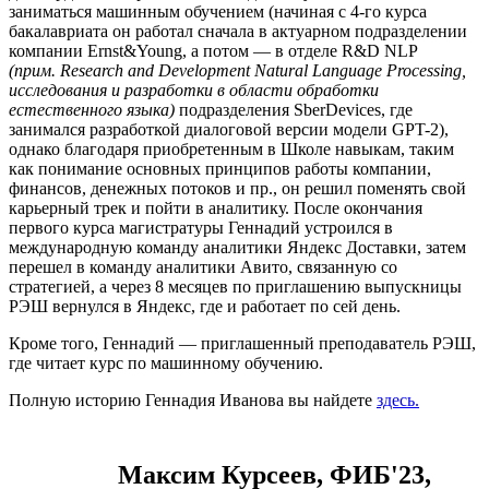
заниматься машинным обучением (начиная с 4-го курса
бакалавриата он работал сначала в актуарном подразделении
компании Ernst&Young, а потом — в отделе R&D NLP
(прим.
Research and Develop
ment Natural Language Processing,
исследования и разработки в области обработки
естественного языка
)
подразделения SberDevices, где
занимался разработкой диалоговой версии модели GPT-2),
однако благодаря приобретенным в Школе навыкам, таким
как понимание основных принципов работы компании,
финансов, денежных потоков и пр., он решил поменять свой
карьерный трек и пойти в аналитику. После окончания
первого курса магистратуры Геннадий устроился в
международную команду аналитики Яндекс Доставки, затем
перешел в команду аналитики Авито, связанную со
стратегией, а через 8 месяцев по приглашению выпускницы
РЭШ вернулся в Яндекс, где и работает по сей день.
Кроме того, Геннадий — приглашенный преподаватель РЭШ,
где читает курс по машинному обучению.
Полную историю Геннадия Иванова вы найдете
здесь.
Максим Курсеев, ФИБ'23,