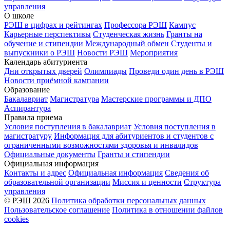
управления
О школе
РЭШ в цифрах и рейтингах
Профессора РЭШ
Кампус
Карьерные перспективы
Студенческая жизнь
Гранты на
обучение и стипендии
Международный обмен
Студенты и
выпускники о РЭШ
Новости РЭШ
Мероприятия
Календарь абитуриента
Дни открытых дверей
Олимпиады
Проведи один день в РЭШ
Новости приёмной кампании
Образование
Бакалавриат
Магистратура
Мастерские программы и ДПО
Аспирантура
Правила приема
Условия поступления в бакалавриат
Условия поступления в
магистратуру
Информация для абитуриентов и студентов с
ограниченными возможностями здоровья и инвалидов
Официальные документы
Гранты и стипендии
Официальная информация
Контакты и адрес
Официальная информация
Сведения об
образовательной организации
Миссия и ценности
Структура
управления
© РЭШ 2026
Политика обработки персональных данных
Пользовательское соглашение
Политика в отношении файлов
cookies