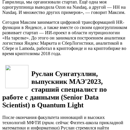
Гаврилица, мы организовали стартап.
Ещё одна моя
одногруппница выводила Ozon на Nasdaq, а другой — HH на
Nasdaq. И множество других примеров», — говорит Максим.
Сегодня Максим занимается цифровой трансформацией HR-
функции в Яндексе, а также вместе со своим одногруппником
развивает стартап — ИИ-проект в области нутрициологии
«На тарелке». До этого он занимался построением аналитики
логистики Яндекс Маркета и СберЛогистики, аналитикой в
Сбере и Lamoda, работал в криптофонде и на криптобирже во
время криптозимы 2018 года.
Руслан Сунгатуллин,
выпускник МАЭ'2023,
старший специалист по
работе с данными (Senior Data
Scientist) в Quantum Light
После окончания факультета инноваций и высоких
технологий МФТИ (
прим.
сейчас Физтех-школа прикладной
математики и информатики
) Руслан стремился найти