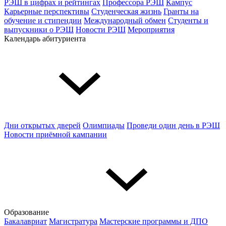
РЭШ в цифрах и рейтингах
Профессора РЭШ
Кампус
Карьерные перспективы
Студенческая жизнь
Гранты на
обучение и стипендии
Международный обмен
Студенты и
выпускники о РЭШ
Новости РЭШ
Мероприятия
Календарь абитуриента
Дни открытых дверей
Олимпиады
Проведи один день в РЭШ
Новости приёмной кампании
Образование
Бакалавриат
Магистратура
Мастерские программы и ДПО