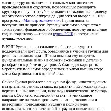
магистратуру по экономике с сильным контингентом
преподавателей и студентов, позволяющую расширить
кругозор и получить глубокие знания по экономике человеку
без экономического бэкграунда. Для себя он выбрал РЭШ и
программу
«Магистр экономики»
. Первая попытка
поступления не принесла Руслану желаемого результата с
точки зрения финансового обеспечения, поэтому он взял еще
год на подготовку — прошел
курсы РЭШ
и поступил на
лучших условиях.
В РЭШ Руслан нашел сильное сообщество: студенты
поддерживали друг друга, объединяясь в учебные группы для
решения сложных задач. Школа помогла ему получить
фундаментальные знания в области экономики и детально
разобраться в работе индустрии. А благодаря карьерным
мероприятиям он смог определиться, в какой именно сфере
хотел бы развиваться в дальнейшем.
Сейчас Руслан работает в венчурном фонде, инвестирующем
в стартапы на ранних стадиях их развития. Его команда ищет
перспективные компании, используя количественные методы
анализа. Это не классический «квант», а уникальное
направление на стыке программирования, экономики и
инвестиций, позволяющая Руслану в полной мере
использовать его технический бэкграунд и новые навыки в