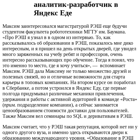
аналитик-разработчик в
Яндекс Еде
Максим заинтересовался магистратурой РЭШ еще будучи
студентом факультета робототехники МГТУ им. Баумана.
«
Про РЭШ я узнал в в одном из интервью. То, как
рассказывалось об образовании в РЭШ, показалось мне дико
интересным, и я пришел на день открытых дверей, где увидел
много заряженных на учебу ребят и профессоров, очень
интересно рассказывающих про обучение. Тогда я понял, что
это именно то место, где я хочу учиться
», — вспоминает
Максим. РЭШ дала Максиму не только множество друзей и
полезных связей, но и отличные возможности для старта
карьеры в топовых компаниях. На втором курсе он поработал
в Сбербанке, а потом устроился
в Яндекс Еду, где первые
полгода придумывал различные механики привлечения,
удержания и работы с активной аудиторией в команде «Роста»
(
прим.
подразделение компании
), а сейчас занимается
ценообразованием стоимости доставки для пользователей.
Также Макси
м вел семинары по SQL и деривативам в РЭ
Ш.
Максим считает, что у РЭШ такая репутация, которой нет ни у
одного другого вуза, и именно здесь открываются двери к
образованию международного уровня. «Образование в РЭШ