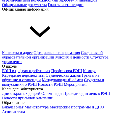
ограниченными возможностями здоровья и инвалидов
Официальные документы
Гранты и стипендии
Официальная информация
Контакты и адрес
Официальная информация
Сведения об
образовательной организации
Миссия и ценности
Структура
управления
О школе
РЭШ в цифрах и рейтингах
Профессора РЭШ
Кампус
Карьерные перспективы
Студенческая жизнь
Гранты на
обучение и стипендии
Международный обмен
Студенты и
выпускники о РЭШ
Новости РЭШ
Мероприятия
Календарь абитуриента
Дни открытых дверей
Олимпиады
Проведи один день в РЭШ
Новости приёмной кампании
Образование
Бакалавриат
Магистратура
Мастерские программы и ДПО
Аспирантура