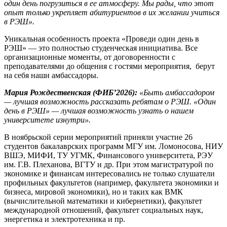
один день погрузиться в ее атмосферу. Мы рады, что этот
опыт только укрепляет абитуриентов в их желании учиться
в РЭШ».
Уникальная особенность проекта «Проведи один день в
РЭШ» — это полностью студенческая инициатива. Все
организационные моменты, от договоренности с
преподавателями до общения с гостями мероприятия, берут
на себя наши амбассадоры.
Мария Рождественская (ФИБ’2026):
«Быть амбассадором
— лучшая возможность рассказать ребятам о РЭШ. «Один
день в РЭШ» — лучшая возможность узнать о нашем
университете изнутри».
В ноябрьской серии мероприятий приняли участие 26
студентов бакалаврских программ МГУ им. Ломоносова, НИУ
ВШЭ, МИФИ, ТУ УГМК, Финансового университета, РЭУ
им. Г.В. Плеханова, ВГТУ и др. При этом магистратурой по
экономике и финансам интересовались не только слушатели
профильных факультетов (например, факультета экономики и
бизнеса, мировой экономики), но и таких как ВМК
(вычислительной математики и кибернетики), факультет
международной отношений, факультет социальных наук,
энергетика и электротехника и пр.