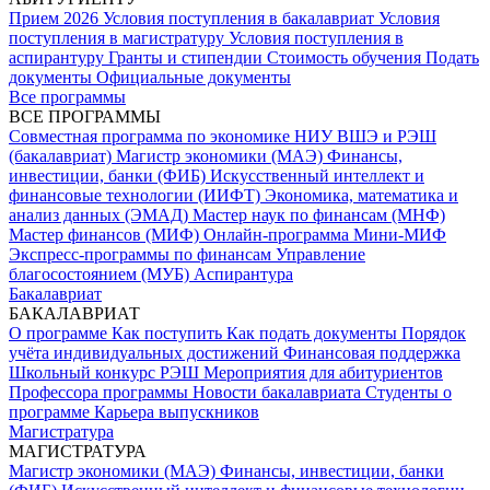
Прием 2026
Условия поступления в бакалавриат
Условия
поступления в магистратуру
Условия поступления в
аспирантуру
Гранты и стипендии
Стоимость обучения
Подать
документы
Официальные документы
Все программы
ВСЕ ПРОГРАММЫ
Совместная программа по экономике НИУ ВШЭ и РЭШ
(бакалавриат)
Магистр экономики (МАЭ)
Финансы,
инвестиции, банки (ФИБ)
Искусственный интеллект и
финансовые технологии (ИИФТ)
Экономика, математика и
анализ данных (ЭМАД)
Мастер наук по финансам (МНФ)
Мастер финансов (МИФ)
Онлайн-программа Мини-МИФ
Экспресс-программы по финансам
Управление
благосостоянием (МУБ)
Аспирантура
Бакалавриат
БАКАЛАВРИАТ
О программе
Как поступить
Как подать документы
Порядок
учёта индивидуальных достижений
Финансовая поддержка
Школьный конкурс РЭШ
Мероприятия для абитуриентов
Профессора программы
Новости бакалавриата
Студенты о
программе
Карьера выпускников
Магистратура
МАГИСТРАТУРА
Магистр экономики (МАЭ)
Финансы, инвестиции, банки