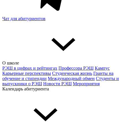
Чат для абитуриентов
О школе
РЭШ в цифрах и рейтингах
Профессора РЭШ
Кампус
Карьерные перспективы
Студенческая жизнь
Гранты на
обучение и стипендии
Международный обмен
Студенты и
выпускники о РЭШ
Новости РЭШ
Мероприятия
Календарь абитуриента