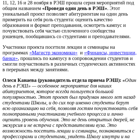
11, 12, 16 и 28 ноября в РЭШ прошла серия мероприятий под
общим названием
«Проведи один день в РЭШ»
. Этот
уникальный проект позволяет абитуриентам на один день
примерить на себя роль студента: оценить качество
образования и формат преподавания, осмотреть кампус и
почувствовать себя частью сплоченного сообщества
рэшевцев, пообщавшись со студентами и преподавателями.
Участники проекта посетили лекции и семинары на
программах
«Магистр экономики»
и
«Финансы, инвестиции,
банки»
, прошлись по кампусу в сопровождении студентов и
смогли поучаствовать в различных студенческих активностях
в перерывах между занятиями.
Олеся Канаева (руководитель отдела приема РЭШ):
«
Один
день в РЭШ» — особенное мероприятие для наших
абитуриентов, которое всегда пользуется большой
популярностью. Этот проект был придуман много лет назад
студентами Школы, и до сих пор именно студенты берут
всю организацию на себя, позволяя гостям почувствовать себя
полноправными участниками учебного процесса и лично
оценить уровень обучения. Это не день открытых дверей, не
экскурсия и не встреча с представителями вуза. Это
возможность посетить лекции и семинары, познакомиться с
профессорами и студентами, увидеть Школу изнутри и на