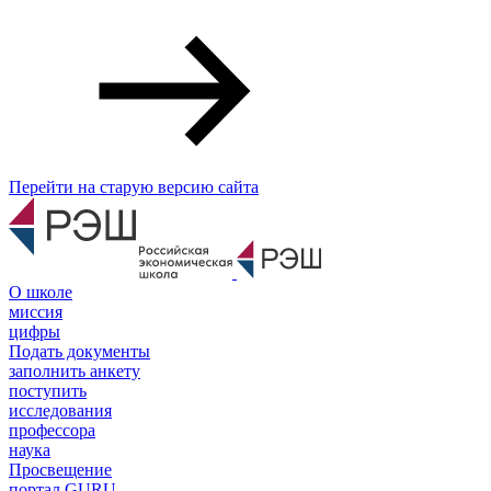
Перейти на старую версию сайта
О школе
миссия
цифры
Подать документы
заполнить анкету
поступить
исследования
профессора
наука
Просвещение
портал GURU