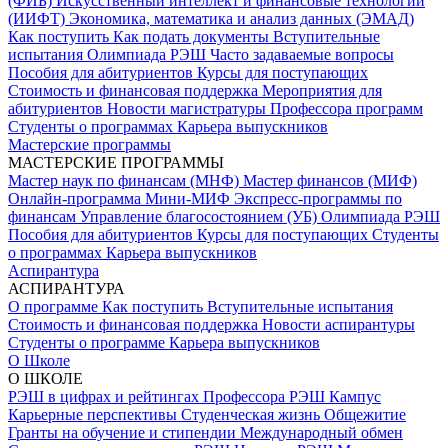
(ФИБ)
Искусственный интеллект и финансовые технологии
(ИИФТ)
Экономика, математика и анализ данных (ЭМАД)
Как поступить
Как подать документы
Вступительные
испытания
Олимпиада РЭШ
Часто задаваемые вопросы
Пособия для абитуриентов
Курсы для поступающих
Стоимость и финансовая поддержка
Мероприятия для
абитуриентов
Новости магистратуры
Профессора программ
Студенты о программах
Карьера выпускников
Мастерские программы
МАСТЕРСКИЕ ПРОГРАММЫ
Мастер наук по финансам (МНФ)
Мастер финансов (МИФ)
Онлайн-программа Мини-МИФ
Экспресс-программы по
финансам
Управление благосостоянием (УБ)
Олимпиада РЭШ
Пособия для абитуриентов
Курсы для поступающих
Студенты
о программах
Карьера выпускников
Аспирантура
АСПИРАНТУРА
О программе
Как поступить
Вступительные испытания
Стоимость и финансовая поддержка
Новости аспирантуры
Студенты о программе
Карьера выпускников
О Школе
О ШКОЛЕ
РЭШ в цифрах и рейтингах
Профессора РЭШ
Кампус
Карьерные перспективы
Студенческая жизнь
Общежитие
Гранты на обучение и стипендии
Международный обмен