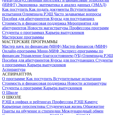
(ФИБ)
Искусственный интеллект и финансовые технологии
(ИИФТ)
Экономика, математика и анализ данных (ЭМАД)
Как поступить
Как подать документы
Вступительные
испытания
Олимпиада РЭШ
Часто задаваемые вопросы
Пособия для абитуриентов
Курсы для поступающих
Стоимость и финансовая поддержка
Мероприятия для
абитуриентов
Новости магистратуры
Профессора программ
Студенты о программах
Карьера выпускников
Мастерские программы
МАСТЕРСКИЕ ПРОГРАММЫ
Мастер наук по финансам (МНФ)
Мастер финансов (МИФ)
Онлайн-программа Мини-МИФ
Экспресс-программы по
финансам
Управление благосостоянием (УБ)
Олимпиада РЭШ
Пособия для абитуриентов
Курсы для поступающих
Студенты
о программах
Карьера выпускников
Аспирантура
АСПИРАНТУРА
О программе
Как поступить
Вступительные испытания
Стоимость и финансовая поддержка
Новости аспирантуры
Студенты о программе
Карьера выпускников
О Школе
О ШКОЛЕ
РЭШ в цифрах и рейтингах
Профессора РЭШ
Кампус
Карьерные перспективы
Студенческая жизнь
Общежитие
Гранты на обучение и стипендии
Международный обмен