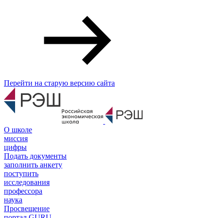
Перейти на старую версию сайта
О школе
миссия
цифры
Подать документы
заполнить анкету
поступить
исследования
профессора
наука
Просвещение
портал GURU