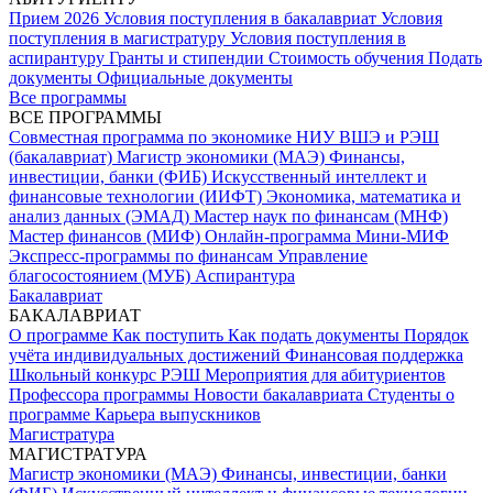
Прием 2026
Условия поступления в бакалавриат
Условия
поступления в магистратуру
Условия поступления в
аспирантуру
Гранты и стипендии
Стоимость обучения
Подать
документы
Официальные документы
Все программы
ВСЕ ПРОГРАММЫ
Совместная программа по экономике НИУ ВШЭ и РЭШ
(бакалавриат)
Магистр экономики (МАЭ)
Финансы,
инвестиции, банки (ФИБ)
Искусственный интеллект и
финансовые технологии (ИИФТ)
Экономика, математика и
анализ данных (ЭМАД)
Мастер наук по финансам (МНФ)
Мастер финансов (МИФ)
Онлайн-программа Мини-МИФ
Экспресс-программы по финансам
Управление
благосостоянием (МУБ)
Аспирантура
Бакалавриат
БАКАЛАВРИАТ
О программе
Как поступить
Как подать документы
Порядок
учёта индивидуальных достижений
Финансовая поддержка
Школьный конкурс РЭШ
Мероприятия для абитуриентов
Профессора программы
Новости бакалавриата
Студенты о
программе
Карьера выпускников
Магистратура
МАГИСТРАТУРА
Магистр экономики (МАЭ)
Финансы, инвестиции, банки