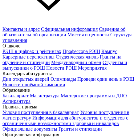
Контакты и адрес
Официальная информация
Сведения об
образовательной организации
Миссия и ценности
Структура
управления
О школе
РЭШ в цифрах и рейтингах
Профессора РЭШ
Кампус
Карьерные перспективы
Студенческая жизнь
Гранты на
обучение и стипендии
Международный обмен
Студенты и
выпускники о РЭШ
Новости РЭШ
Мероприятия
Календарь абитуриента
Дни открытых дверей
Олимпиады
Проведи один день в РЭШ
Новости приёмной кампании
Образование
Бакалавриат
Магистратура
Мастерские программы и ДПО
Аспирантура
Правила приема
Условия поступления в бакалавриат
Условия поступления в
магистратуру
Информация для абитуриентов и студентов с
ограниченными возможностями здоровья и инвалидов
Официальные документы
Гранты и стипендии
Официальная информация