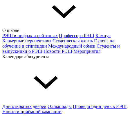
О школе
РЭШ в цифрах и рейтингах
Профессора РЭШ
Кампус
Карьерные перспективы
Студенческая жизнь
Гранты на
обучение и стипендии
Международный обмен
Студенты и
выпускники о РЭШ
Новости РЭШ
Мероприятия
Календарь абитуриента
Дни открытых дверей
Олимпиады
Проведи один день в РЭШ
Новости приёмной кампании