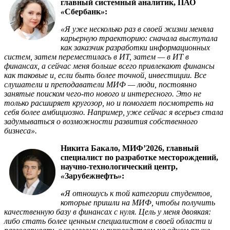
главный системный аналитик, ПАО
«
Сбербанк
»
:
«
Я уже несколько раз в своей жизни меняла
карьерную траекторию: сначала выступала
как заказчик разработки информационных
систем, затем переместилась в ИТ, затем — в ИТ в
финансах, а сейчас меня больше всего привлекают финансы
как таковые и, если быть более точной, инвестиции. Все
слушатели и преподаватели МИФ — люди, постоянно
занятые поиском чего-то нового и интересного. Это не
только расширяет кругозор, но и помогает посмотреть на
себя более амбициозно. Например, уже сейчас я всерьез стала
задумываться о возможности развития собственного
бизнеса
».
Никита Бакало, МИФ’2026, главный
специалист по разработке месторождений,
научно-технологический центр,
«
Зарубежнефть
»
:
«
Я отношусь к той категории студентов,
которые пришли на МИФ, чтобы получить
качественную базу в финансах с нуля. Цель у меня двоякая:
либо стать более ценным специалистом в своей области и