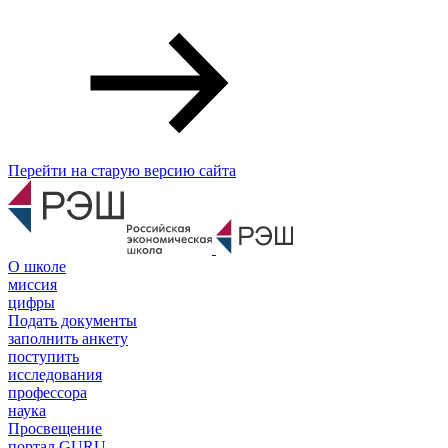
Перейти на старую версию сайта
О школе
миссия
цифры
Подать документы
заполнить анкету
поступить
исследования
профессора
наука
Просвещение
портал GURU