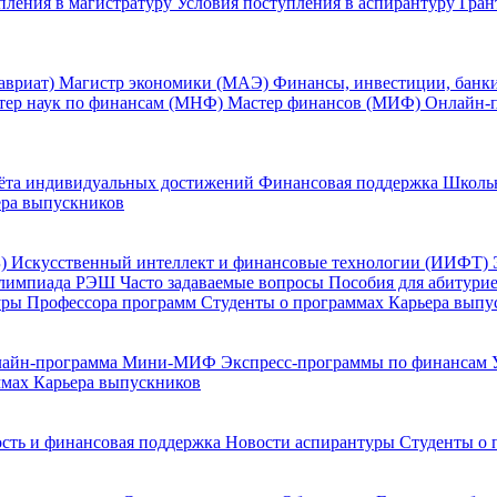
пления в магистратуру
Условия поступления в аспирантуру
Гран
авриат)
Магистр экономики (МАЭ)
Финансы, инвестиции, банк
тер наук по финансам (МНФ)
Мастер финансов (МИФ)
Онлайн-
ёта индивидуальных достижений
Финансовая поддержка
Школь
ера выпускников
Б)
Искусственный интеллект и финансовые технологии (ИИФТ)
лимпиада РЭШ
Часто задаваемые вопросы
Пособия для абитури
уры
Профессора программ
Студенты о программах
Карьера выпу
лайн-программа Мини-МИФ
Экспресс-программы по финансам
ммах
Карьера выпускников
сть и финансовая поддержка
Новости аспирантуры
Студенты о