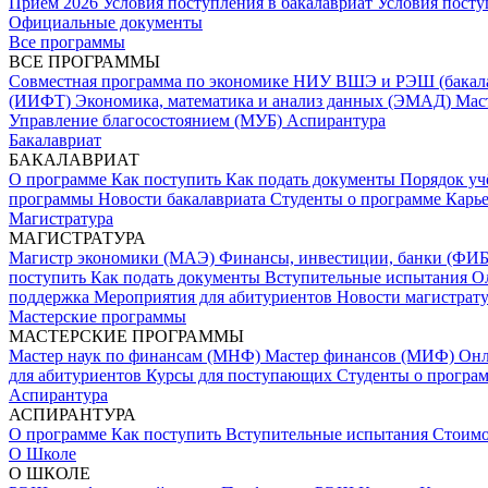
Прием 2026
Условия поступления в бакалавриат
Условия посту
Официальные документы
Все программы
ВСЕ ПРОГРАММЫ
Совместная программа по экономике НИУ ВШЭ и РЭШ (бакал
(ИИФТ)
Экономика, математика и анализ данных (ЭМАД)
Мас
Управление благосостоянием (МУБ)
Аспирантура
Бакалавриат
БАКАЛАВРИАТ
О программе
Как поступить
Как подать документы
Порядок уч
программы
Новости бакалавриата
Студенты о программе
Карь
Магистратура
МАГИСТРАТУРА
Магистр экономики (МАЭ)
Финансы, инвестиции, банки (ФИ
поступить
Как подать документы
Вступительные испытания
О
поддержка
Мероприятия для абитуриентов
Новости магистрат
Мастерские программы
МАСТЕРСКИЕ ПРОГРАММЫ
Мастер наук по финансам (МНФ)
Мастер финансов (МИФ)
Он
для абитуриентов
Курсы для поступающих
Студенты о програ
Аспирантура
АСПИРАНТУРА
О программе
Как поступить
Вступительные испытания
Стоимо
О Школе
О ШКОЛЕ