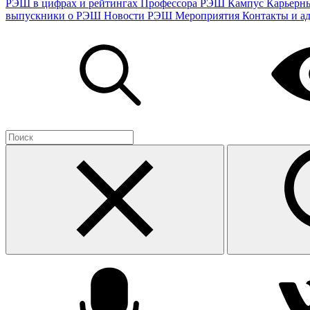
РЭШ в цифрах и рейтингах
Профессора РЭШ
Кампус
Карьерн
выпускники о РЭШ
Новости РЭШ
Мероприятия
Контакты и а