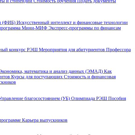
ты и стипендии
Стоимость обучения
Подать документы
и (ФИБ)
Искусственный интеллект и финансовые технологии
программа Мини-МИФ
Экспресс-программы по финансам
ный конкурс РЭШ
Мероприятия для абитуриентов
Профессора
Экономика, математика и анализ данных (ЭМАД)
Как
ентов
Курсы для поступающих
Стоимость и финансовая
скников
Управление благосостоянием (УБ)
Олимпиада РЭШ
Пособия
 программе
Карьера выпускников