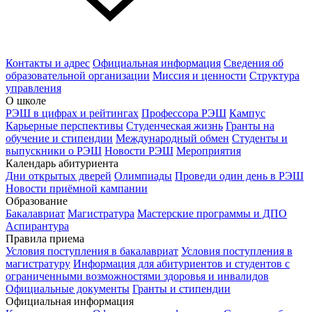
Контакты и адрес
Официальная информация
Сведения об
образовательной организации
Миссия и ценности
Структура
управления
О школе
РЭШ в цифрах и рейтингах
Профессора РЭШ
Кампус
Карьерные перспективы
Студенческая жизнь
Гранты на
обучение и стипендии
Международный обмен
Студенты и
выпускники о РЭШ
Новости РЭШ
Мероприятия
Календарь абитуриента
Дни открытых дверей
Олимпиады
Проведи один день в РЭШ
Новости приёмной кампании
Образование
Бакалавриат
Магистратура
Мастерские программы и ДПО
Аспирантура
Правила приема
Условия поступления в бакалавриат
Условия поступления в
магистратуру
Информация для абитуриентов и студентов с
ограниченными возможностями здоровья и инвалидов
Официальные документы
Гранты и стипендии
Официальная информация