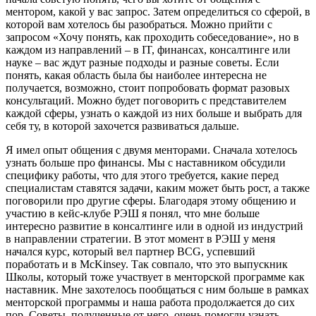
ментором, какой у вас запрос. Затем определиться со сферой, в
которой вам хотелось бы разобраться. Можно прийти с
запросом «Хочу понять, как проходить собеседование», но в
каждом из направлений – в IT, финансах, консалтинге или
науке – вас ждут разные подходы и разные советы. Если
понять, какая область была бы наиболее интересна не
получается, возможно, стоит попробовать формат разовых
консультаций. Можно будет поговорить с представителем
каждой сферы, узнать о каждой из них больше и выбрать для
себя ту, в которой захочется развиваться дальше.
Я имел опыт общения с двумя менторами. Сначала хотелось
узнать больше про финансы. Мы с наставником обсудили
специфику работы, что для этого требуется, какие перед
специалистам ставятся задачи, каким может быть рост, а также
поговорили про другие сферы. Благодаря этому общению и
участию в кейс-клубе РЭШ я понял, что мне больше
интересно развитие в консалтинге или в одной из индустрий
в направлении стратегии. В этот момент в РЭШ у меня
начался курс, который вел партнер BCG, успевший
поработать и в McKinsey. Так совпало, что это выпускник
Школы, который тоже участвует в менторской программе как
наставник. Мне захотелось пообщаться с ним больше в рамках
менторской программы и наша работа продолжается до сих
пор. Советы, полученные от него, очень помогли узнать