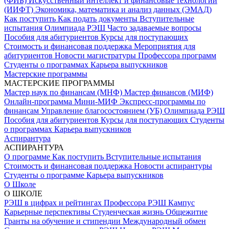
(ФИБ)
Искусственный интеллект и финансовые технологии
(ИИФТ)
Экономика, математика и анализ данных (ЭМАД)
Как поступить
Как подать документы
Вступительные
испытания
Олимпиада РЭШ
Часто задаваемые вопросы
Пособия для абитуриентов
Курсы для поступающих
Стоимость и финансовая поддержка
Мероприятия для
абитуриентов
Новости магистратуры
Профессора программ
Студенты о программах
Карьера выпускников
Мастерские программы
МАСТЕРСКИЕ ПРОГРАММЫ
Мастер наук по финансам (МНФ)
Мастер финансов (МИФ)
Онлайн-программа Мини-МИФ
Экспресс-программы по
финансам
Управление благосостоянием (УБ)
Олимпиада РЭШ
Пособия для абитуриентов
Курсы для поступающих
Студенты
о программах
Карьера выпускников
Аспирантура
АСПИРАНТУРА
О программе
Как поступить
Вступительные испытания
Стоимость и финансовая поддержка
Новости аспирантуры
Студенты о программе
Карьера выпускников
О Школе
О ШКОЛЕ
РЭШ в цифрах и рейтингах
Профессора РЭШ
Кампус
Карьерные перспективы
Студенческая жизнь
Общежитие
Гранты на обучение и стипендии
Международный обмен