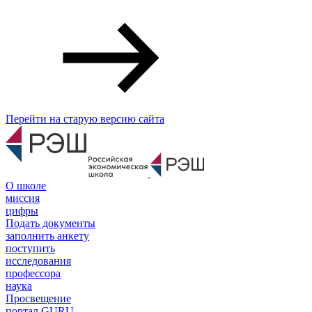
Перейти на старую версию сайта
О школе
миссия
цифры
Подать документы
заполнить анкету
поступить
исследования
профессора
наука
Просвещение
портал GURU