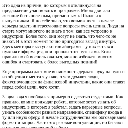
Это одна из причин, по которым я откликнулся на
предложение участвовать в программе. Мною двигало
желание быть полезным, причастным к Школе и к
выпускникам. Я по себе знаю, что возможность в начале
карьеры задать интересующие вопросы очень ценна. Люди на
старте могут многого не знать о том, как все устроено в
индустрии. Более того, они могут не знать, что чего-то не
знают. И в этот момент точно пригодится взгляд изнутри.
Здесь менторы выступают инсайдерами – у них есть вся
нужная информация, они прошли этот путь сами. Если
правильно ей воспользоваться, можно избежать многих
ошибок и стартовать с более выгодных позиций.
Еще программа дает мне возможность держать руку на пульсе:
из общения с менти я узнаю, о чем думают люди,
фокусирующиеся на финансовой индустрии, какие они ставят
перед собой цели, чего хотят.
За два года я пообщался примерно с десятью студентами. Как
правило, ко мне приходят ребята, которые хотят узнать об
индустриях, в которых я работал, задать карьерные вопросы,
узнать особенности разных направлений, специфику входа в
ту или иную сферу. В начале сотрудничества мы обговариваем
формат и запрос. Часто это разовые консультации, но бывают
и случаи долговременной работы.