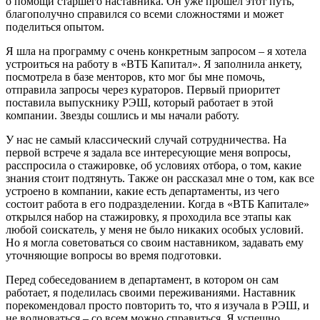
о помощи старшего наставника. Он уже прошел этот путь,
благополучно справился со всеми сложностями и может
поделиться опытом.
Я шла на программу с очень конкретным запросом – я хотела
устроиться на работу в «ВТБ Капитал». Я заполнила анкету,
посмотрела в базе менторов, кто мог бы мне помочь,
отправила запросы через кураторов. Первый приоритет
поставила выпускнику РЭШ, который работает в этой
компании. Звезды сошлись и мы начали работу.
У нас не самый классический случай сотрудничества. На
первой встрече я задала все интересующие меня вопросы,
расспросила о стажировке, об условиях отбора, о том, какие
знания стоит подтянуть. Также он рассказал мне о том, как все
устроено в компании, какие есть департаменты, из чего
состоит работа в его подразделении. Когда в «ВТБ Капитале»
открылся набор на стажировку, я проходила все этапы как
любой соискатель, у меня не было никаких особых условий.
Но я могла советоваться со своим наставником, задавать ему
уточняющие вопросы во время подготовки.
Перед собеседованием в департамент, в котором он сам
работает, я поделилась своими переживаниями. Наставник
порекомендовал просто повторить то, что я изучала в РЭШ, и
не волноваться – со всем можно справиться. Я успешно