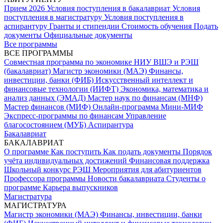
Прием 2026
Условия поступления в бакалавриат
Условия
поступления в магистратуру
Условия поступления в
аспирантуру
Гранты и стипендии
Стоимость обучения
Подать
документы
Официальные документы
Все программы
ВСЕ ПРОГРАММЫ
Совместная программа по экономике НИУ ВШЭ и РЭШ
(бакалавриат)
Магистр экономики (МАЭ)
Финансы,
инвестиции, банки (ФИБ)
Искусственный интеллект и
финансовые технологии (ИИФТ)
Экономика, математика и
анализ данных (ЭМАД)
Мастер наук по финансам (МНФ)
Мастер финансов (МИФ)
Онлайн-программа Мини-МИФ
Экспресс-программы по финансам
Управление
благосостоянием (МУБ)
Аспирантура
Бакалавриат
БАКАЛАВРИАТ
О программе
Как поступить
Как подать документы
Порядок
учёта индивидуальных достижений
Финансовая поддержка
Школьный конкурс РЭШ
Мероприятия для абитуриентов
Профессора программы
Новости бакалавриата
Студенты о
программе
Карьера выпускников
Магистратура
МАГИСТРАТУРА
Магистр экономики (МАЭ)
Финансы, инвестиции, банки