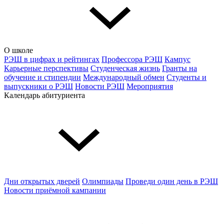
О школе
РЭШ в цифрах и рейтингах
Профессора РЭШ
Кампус
Карьерные перспективы
Студенческая жизнь
Гранты на
обучение и стипендии
Международный обмен
Студенты и
выпускники о РЭШ
Новости РЭШ
Мероприятия
Календарь абитуриента
Дни открытых дверей
Олимпиады
Проведи один день в РЭШ
Новости приёмной кампании